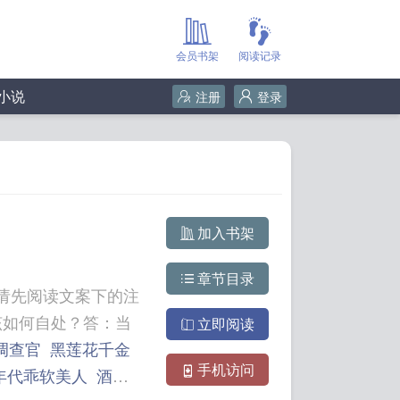
会员书架
阅读记录
小说
注册
登录
加入书架
章节目录
】请先阅读文案下的注
该如何自处？答：当
立即阅读
调查官
黑莲花千金
手机访问
年代乖软美人
酒厂