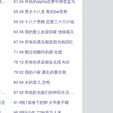
51 24 年轻的alpha在梦中肆意妄为
55 28 男大十八变 离别2w营养
59 32 十八个男模 恋爱三十六计他
63 36 我的爱人欢迎回家 他狼藉又
67 04 所有的遇见都是因为他回忆
71 08 吻过他颤抖的翅 化翅
75 12 所有的承诺都会兑现 A02
79 02 我的小家 紊乱的重生期
83 06 水的宠儿 悲鸣
87 02 和低阶虫族们的种田生活 残
疾蜂
活完
91 if线1深海下的卵 大半夜不睡
侧
95 if线5少年 77他是万人迷