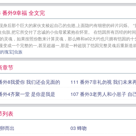
boss
寒霄不知长
美人C在无限世界为所欲为
小奶包
世界第一军婚
游戏侵入现实
影帝在磕他和顶流的CP[AB
 番外9幸福 全文完
的21天
身为血族的我被人类表白了
无处可逃
只想战斗
现身后那个巨大的家伙支棱起自己的虫翅,上面隐约有细密的碎片闪烁。 “
后，我被病娇五爷缠上了
温小姐，撩你心动
暮色诱吻
虫肢,把它所交付了忠诚的小虫母紧紧抱在怀里。 在恺因所有历经的时间
彻底的灵魂，如果按照份数来计算灵魂，那么蜂和a02大约也只拥有恺因的
变成一个完整的一,甚至超越一,那是一种超脱了恺因完整灵魂后重新造就的
的瑰宝[虫族
新章节
112 番外8我爱你 我们还会见面的
111 番外7非礼勿视 我们未来
108 番外4齐聚一堂 是你是我是
107 番外3老男人和小崽子 自己打自
己
节列表
破卵而出
03 蜂吻