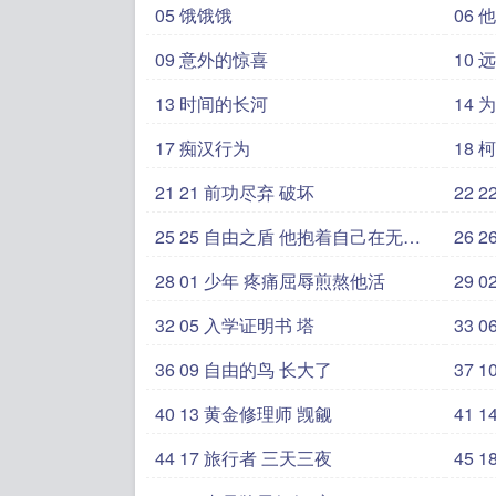
05 饿饿饿
06 
09 意外的惊喜
10 
13 时间的长河
14
17 痴汉行为
18
21 21 前功尽弃 破坏
2
25 25 自由之盾 他抱着自己在无声
2
流
28 01 少年 疼痛屈辱煎熬他活
2
32 05 入学证明书 塔
3
36 09 自由的鸟 长大了
3
40 13 黄金修理师 觊觎
4
44 17 旅行者 三天三夜
4