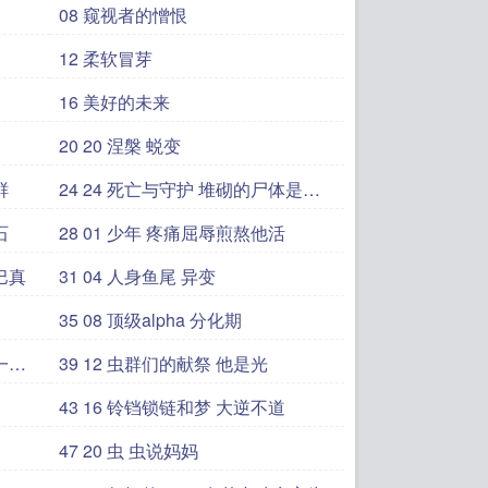
08 窥视者的憎恨
12 柔软冒芽
16 美好的未来
20 20 涅槃 蜕变
鲜
24 24 死亡与守护 堆砌的尸体是一
道
石
28 01 少年 疼痛屈辱煎熬他活
尾巴真
31 04 人身鱼尾 异变
35 08 顶级alpha 分化期
39 12 虫群们的献祭 他是光
43 16 铃铛锁链和梦 大逆不道
47 20 虫 虫说妈妈