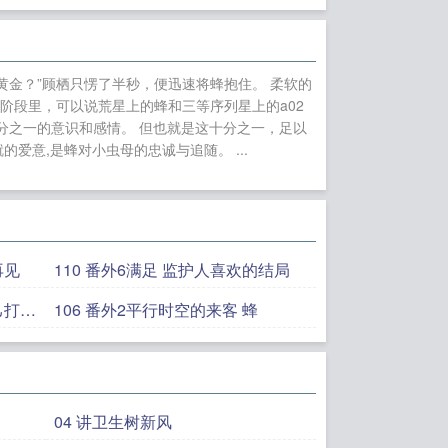
落入魔掌以后
这个
O]
关于全网只有
的我却成了万人迷
黄金？”顾栖只愣了半秒，便迅速将蜂抱住。 柔软的
阶段里，可以说荒星上的蜂和三等序列星上的a02
十分之一的意识和感情。 但也就是这十分之一，足以
爱意,是蜂对小虫母的忠诚与追随。 ...
再见
110 番外6满足 监护人喜欢的结局
106 番外2平行时空的来客 蜂
04 讲卫生树新风