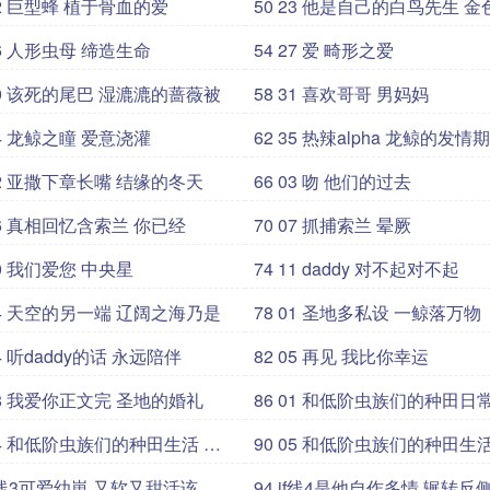
9 22 巨型蜂 植于骨血的爱
50 23 他是自己的白鸟先生 金色异
变
3 26 人形虫母 缔造生命
54 27 爱 畸形之爱
7 30 该死的尾巴 湿漉漉的蔷薇被
58 31 喜欢哥哥 男妈妈
1 34 龙鲸之瞳 爱意浇灌
62 35 热辣alpha 龙鲸的发情期
5 02 亚撒下章长嘴 结缘的冬天
66 03 吻 他们的过去
9 06 真相回忆含索兰 你已经
70 07 抓捕索兰 晕厥
3 10 我们爱您 中央星
74 11 daddy 对不起对不起
7 14 天空的另一端 辽阔之海乃是
78 01 圣地多私设 一鲸落万物
1 04 听daddy的话 永远陪伴
82 05 再见 我比你幸运
5 08 我爱你正文完 圣地的婚礼
86 01 和低阶虫族们的种田日常 孵
化
90 05 和低阶虫族们的种田生
3 if线3可爱幼崽 又软又甜活该
94 if线4是他自作多情 辗转反