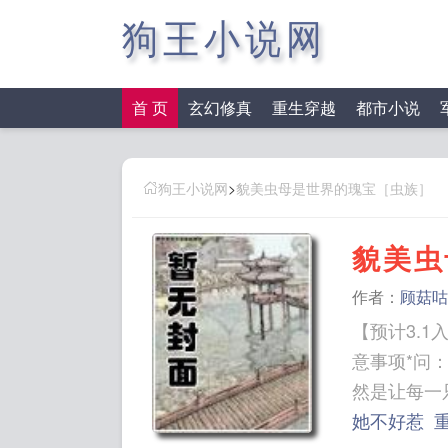
狗王小说网
首 页
玄幻修真
重生穿越
都市小说
狗王小说网
>
貌美虫母是世界的瑰宝［虫族］
貌美虫
作者：
顾菇咕
【预计3.
意事项*问
她不好惹