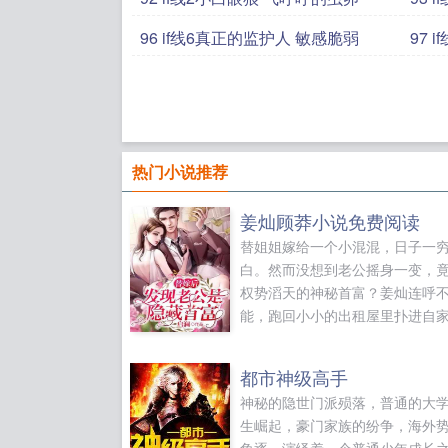
96 if线6真正的监护人 敏感脆弱
9
热门小说推荐
姜灿顾莽小说免费阅读
替姐姐嫁给一个小混混，日子一
白。然而没想到老公摇身一变，
权势滔天的神秘首富？姜灿连呼
能，跑回小小的出租屋里扑进自
怀抱。他们说你是霍少，真的吗
摸她的发，那人只是跟我有一样
都市神级高手
已。姜灿委委屈屈，那人太坏了
神秘的隐世门派殒落，普通的大
我是他老婆。老公，去揍他！第
生崛起，豪门家族的纷争，海外
少鼻青脸肿出现在众人面前，坦