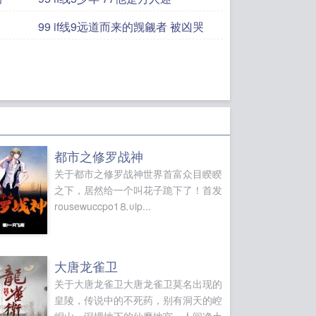
99 if线9远道而来的觊觎者 被凶哭
都市之修罗战神
关于都市之修罗战神世界首富众目睽睽
之下，居然给一个叫花子跪下了！首发
rousewuccpo1⒏υip...
大唐龙雀卫
关于大唐龙雀卫大唐龙雀卫莫名出现的
皇陵，传说中的不死药，别有洞天的崆