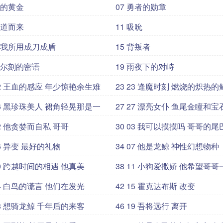
他的黄金
07 勇者的勋章
远道而来
11 吸吮
 为我所用成刀成盾
15 背叛者
 柯尔刻的密语
19 雨夜下的对峙
2 22 王血的感应 年少惊艳余生难
23 23 逢魔时刻 燃烧的炽热的
6 26 黑珍珠美人 裙角轻晃那是一
27 27 漂亮女仆 鱼尾金瞳和宝
9 02 他贪婪而自私 哥哥
30 03 我可以摸摸吗 哥哥的
3 06 异变 最好的礼物
34 07 他是龙鲸 神性幻想物种
7 10 跨越时间的相遇 他真美
38 11 小狗爱撒娇 他希望哥哥一直
注
1 14 白鸟的谎言 他们在发光
42 15 霍克达布斯 改变
5 18 想骑龙鲸 千年后的来客
46 19 吾将远行 离开