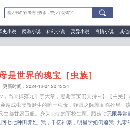
军史小说
网游小说
科幻小说
灵异小说
言情小说
其他
母是世界的瑰宝［虫族］
更新时间：2024-12-04 20:43:24
1入v，当天掉落九千字大章，感谢宝宝们支持～】【主受
：穿越成虫族新诞生的唯一虫母，睁眼之际就面临死局，
然是让每一只虫都甘愿臣服。身为beta的军校生顾.. 顾菇咕
无限异常
重回七七种田养娃
我，千亿神豪，明星学姐倒追我
九零