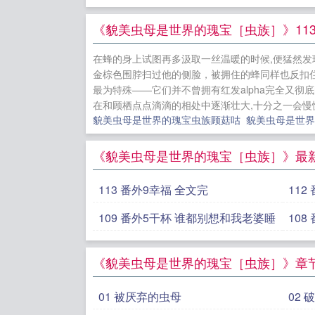
卧底的我成了
剧本我看过
《貌美虫母是世界的瑰宝［虫族］》113
女友粉心碎
在蜂的身上试图再多汲取一丝温暖的时候,便猛然发
[ABO]
离婚
金棕色围脖扫过他的侧脸，被拥住的蜂同样也反扣住
最为特殊——它们并不曾拥有红发alpha完全又
在和顾栖点点滴滴的相处中逐渐壮大,十分之一会慢慢
貌美虫母是世界的瑰宝虫族顾菇咕
貌美虫母是世界
《貌美虫母是世界的瑰宝［虫族］》最
113 番外9幸福 全文完
109 番外5干杯 谁都别想和我老婆睡
《貌美虫母是世界的瑰宝［虫族］》章
01 被厌弃的虫母
02 