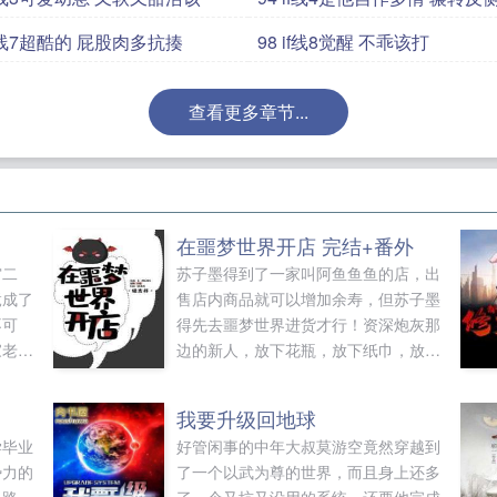
7 if线7超酷的 屁股肉多抗揍
98 if线8觉醒 不乖该打
查看更多章节...
在噩梦世界开店 完结+番外
穷二
苏子墨得到了一家叫阿鱼鱼鱼的店，出
竟成了
售店内商品就可以增加余寿，但苏子墨
不可
得先去噩梦世界进货才行！资深炮灰那
家老公
边的新人，放下花瓶，放下纸巾，放下
？他抚
阿飘的鞋子！快跑啊！！店是安于一
的脸而
隅，不是阿鱼鱼鱼！！…...
我要升级回地球
，非说
学毕业
好管闲事的中年大叔莫游空竟然穿越到
二天霍
势力的
了一个以武为尊的世界，而且身上还多
然微