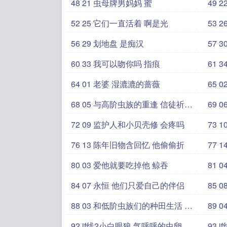
48 21 虫母牌男妈妈 蜜
4
52 25 它们一直活着 啊是光
5
56 29 划地盘 是痴汉
5
60 33 我可以吻你吗 指痕
6
64 01 老婆 湿漉漉的蔷薇
6
68 05 与高阶虫族的重逢 信徒祈求
6
垂
72 09 监护人和小贝壳修 会疼吗
7
76 13 陈年旧物含回忆 他偷偷折
7
80 03 爱他就要吃掉他 鲸吞
8
84 07 永恒 他们只爱自己的伴侣
8
88 03 和低阶虫族们的种田生活 出
89 04 和低阶虫族们的种田生活 来
现
自蜂
92 if线2小白眼狼 气呼呼的虫卵
9