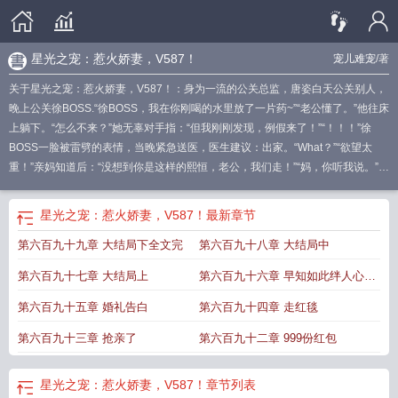
星光之宠：惹火娇妻，V587！
宠儿难宠
/著
关于星光之宠：惹火娇妻，V587！：身为一流的公关总监，唐姿白天公关别人，
晚上公关徐BOSS.“徐BOSS，我在你刚喝的水里放了一片药~”“老公懂了。”他往床
上躺下。“怎么不来？”她无辜对手指：“但我刚刚发现，例假来了！”“！！！”徐
BOSS一脸被雷劈的表情，当晚紧急送医，医生建议：出家。“What？”“欲望太
重！”亲妈知道后：“没想到你是这样的熙恒，老公，我们走！”“妈，你听我说。”
“我不听我不听我不听。”徐BOSS赶紧缠上她：“
宠你上瘾结局
娇妻惹火霸道总裁
狠狠宠
惹火娇妻总裁大人放肆宠
惹火娇妻宠上瘾
娇妻惹火
独家蜜宠总裁的惹
星光之宠：惹火娇妻，V587！
最新章节
火娇妻
惹火娇妻放肆宠
惹火娇妻宠上瘾免费阅读
宠你上瘾讲了什么
宠你上瘾
第六百九十九章 大结局下全文完
第六百九十八章 大结局中
章节
惹火娇妻宠你上瘾苏慕
重生深深宠娇妻别惹火
蜜宠娇妻宝贝别惹火
惹火
娇妻宠你上瘾免费阅读
星光烟火
V587! 宠儿难宠
惹火娇妻很难宠
娇妻别惹
第六百九十七章 大结局上
第六百九十六章 早知如此绊人心何
火
星光之宠惹火娇妻
惹火娇妻宠你上瘾阅读
惹火娇妻宠你上瘾免费阅读免
费
星光之宠惹火娇妻v587 宠儿难宠
娇妻惹火 霸道总裁狠狠宠
如当初莫
重生深深宠娇
第六百九十五章 婚礼告白
第六百九十四章 走红毯
妻
惹火娇妻顾少轻点宠
霸道总裁深深宠娇妻别惹火
第六百九十三章 抢亲了
第六百九十二章 999份红包
星光之宠：惹火娇妻，V587！
章节列表