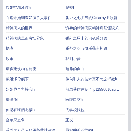
帮她抠精液微h
腿交h
白瑜开始调查发疯杀人事件
番外之七夕节的Cosplay卫歌篇
精神病人的世界
诡异的精神病院精神病院怪谈关卡
章
精神病院里的奇怪异象
番外之周末的雨夜莫舒篇
探查
番外之双节快乐蒲南柯篇
砍杀
我叫小爱
废弃建筑物的秘密
范雅的自白
戴维泽你躺下
你勾引人的技术真不怎么样微h
姐姐你再坚持会h
蒲总受伤住院了 ρ11990018āū
119992119900120002
磨蹭微h
医院口交h
你是在吃醋吧微h
去学校找他
金苹果之争
正义
番外之万圣节的用餐戴维泽篇
最好的追踪仪微h