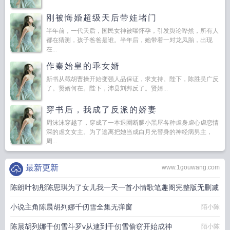
刚被悔婚超级天后带娃堵门
半年前，一代天后，国民女神被曝怀孕，引发舆论哗然，所有人
都在猜测，孩子爸爸是谁。半年后，她带着一对龙凤胎，出现
在...
作秦始皇的乖女婿
新书从截胡曹操开始变强人品保证，求支持。陛下，陈胜吴广反
了。贤婿何在。陛下，沛县刘邦反了。贤婿...
穿书后，我成了反派的娇妻
周沫沫穿越了，穿成了一本退圈断腿小黑屋各种虐身虐心虐恋情
深的虐文女主。为了逃离把她当成白月光替身的神经病男主，
周...
最新更新
www.1gouwang.com
陈朗叶初彤陈思琪为了女儿我一天一首小情歌笔趣阁完整版无删减
小说主角陈晨胡列娜千仞雪全集无弹窗
擦老实本分
陌小陈
陈晨胡列娜千仞雪斗罗v从逮到千仞雪偷窃开始成神
陌小陈