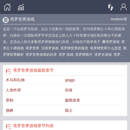
塔罗世界游戏
modem
/著
这是一个以塔罗为信仰，以占卜结果为一切的世界。作为塔罗牌占卜学心理咨询
师，白瑜在一次国际塔罗学术交流会上给人占卜时突遭当地狂热宗教分子的袭
击。交流会上的大多数塔罗师都被他们杀死，白瑜也不能幸免于..
叠塔罗游戏
塔
罗占卜师游戏
塔罗世界
汉塔罗游戏
塔罗牌世界的寓意
塔罗牌世界什么意思
塔
罗牌世界解析
塔罗世界游戏的目录
塔罗 游戏
塔罗牌图片
塔罗夫游戏
塔罗世
界游戏怎么玩
塔罗世界牌图片
塔罗世界的故事
塔罗世界图片
塔罗牌 世界
塔
罗牌中的世界
塔罗世界怎么样
塔罗世界的玩法
塔罗牌世界是什么意思
zura塔
塔罗世界游戏
最新章节
罗世界系列
塔罗游戏牌
塔罗世界什么意思
塔罗牌里的世界
zura塔罗世界
塔罗
木马和礼物
griggs
世界游戏modem
塔罗世界值得换吗
塔罗牌世界的解释
塔罗的赐福游戏
the
world塔罗
塔罗世界游戏np
塔罗牌世界图案
塔罗世界游戏在线阅读
塔罗牌世界
人体炸弹
担保
详解
塔罗世界的意思
塔罗牌的玩法
塔罗
塔罗牌世界怎么解读
塔罗牌的世界
牌
塔罗世界游戏有哪些
塔罗游戏
塔罗世界游戏by
塔罗世界牌代表什么
塔罗游
章制
极限探查
戏怎么玩
拓展训练塔罗塔游戏
塔罗公寓游戏
塔罗占卜游戏
世界牌解读
塔罗牌
挑衅
隐士
世界的含义
塔罗世界是什么意思
塔罗世界牌
美国游戏公司塔罗
塔罗世界游戏
H
塔罗世界游戏
章节列表