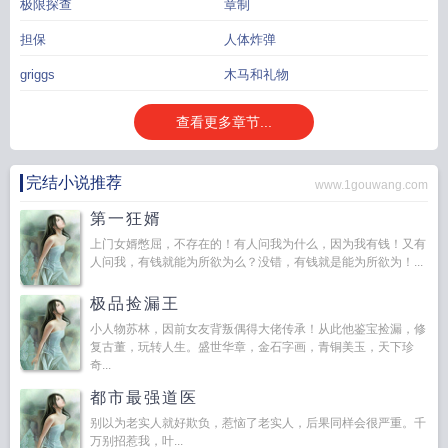
极限探查
章制
担保
人体炸弹
griggs
木马和礼物
查看更多章节...
完结小说推荐
www.1gouwang.com
第一狂婿
上门女婿憋屈，不存在的！有人问我为什么，因为我有钱！又有
人问我，有钱就能为所欲为么？没错，有钱就是能为所欲为！...
极品捡漏王
小人物苏林，因前女友背叛偶得大佬传承！从此他鉴宝捡漏，修
复古董，玩转人生。盛世华章，金石字画，青铜美玉，天下珍
奇...
都市最强道医
别以为老实人就好欺负，惹恼了老实人，后果同样会很严重。千
万别招惹我，叶...