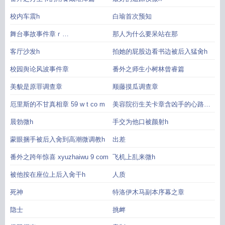
校内车震h
白瑜首次预知
舞台事故事件章ｒ
那人为什么要呆站在那
óuщ1200461200038 120044óм
客厅沙发h
拍她的屁股边看书边被后入猛肏h
校园舆论风波事件章
番外之师生小树林曾睿篇
美貌是原罪调查章
顺藤摸瓜调查章
厄里斯的不甘真相章 59 w t co m
美容院衍生关卡章含凶手的心路历
程
晨勃微h
手交为他口被颜射h
蒙眼捆手被后入肏到高潮微调教h
出差
番外之跨年惊喜 xyuzhaiwu 9 com
飞机上乱来微h
被他按在座位上后入肏干h
人质
死神
特洛伊木马副本序幕之章
隐士
挑衅