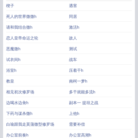
楔子
遇害
死人的世界微微h
同居
请和我结合微h
激活h
恋人皇帝命运之轮
故人
恶魔微h
测试
试衣间h
战车
浴室h
压着干h
教皇
南柯一梦h
相见初次修罗场
多干就能多流h
边喝水边肏h
副本一 提坦之战
下药与谋杀微h
上他h
白瑜跟我走莫蒲微型修罗场
需要补偿
办公室前奏h
办公室高潮h