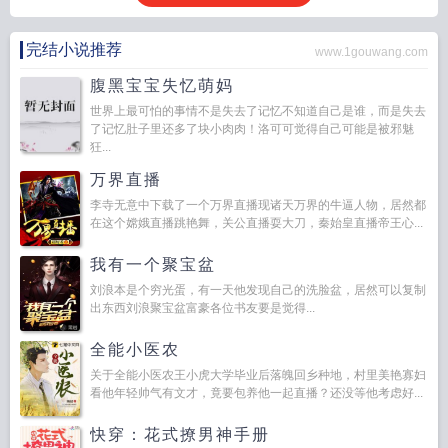
完结小说推荐
www.1gouwang.com
腹黑宝宝失忆萌妈
世界上最可怕的事情不是失去了记忆不知道自己是谁，而是失去
了记忆肚子里还多了块小肉肉！洛可可觉得自己可能是被邪魅
狂...
万界直播
李寺无意中下载了一个万界直播现诸天万界的牛逼人物，居然都
在这个嫦娥直播跳艳舞，关公直播耍大刀，秦始皇直播帝王心...
我有一个聚宝盆
刘浪本是个穷光蛋，有一天他发现自己的洗脸盆，居然可以复制
出东西刘浪聚宝盆富豪各位书友要是觉得...
全能小医农
关于全能小医农王小虎大学毕业后落魄回乡种地，村里美艳寡妇
看他年轻帅气有文才，竟要包养他一起直播？还没等他考虑好...
快穿：花式撩男神手册