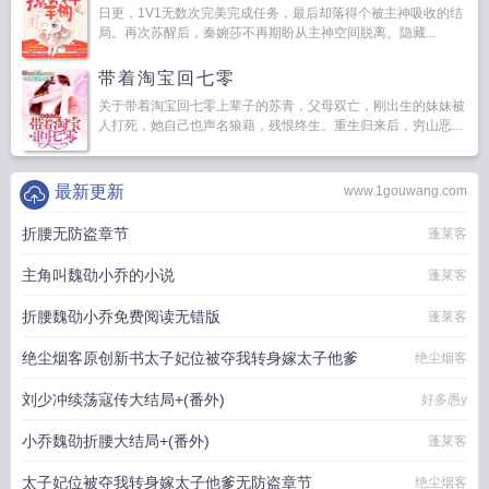
日更，1V1无数次完美完成任务，最后却落得个被主神吸收的结
局。再次苏醒后，秦婉莎不再期盼从主神空间脱离。隐藏...
带着淘宝回七零
关于带着淘宝回七零上辈子的苏青，父母双亡，刚出生的妹妹被
人打死，她自己也声名狼藉，残恨终生。重生归来后，穷山恶...
最新更新
www.1gouwang.com
折腰无防盗章节
蓬莱客
主角叫魏劭小乔的小说
蓬莱客
折腰魏劭小乔免费阅读无错版
蓬莱客
绝尘烟客原创新书太子妃位被夺我转身嫁太子他爹
绝尘烟客
刘少冲续荡寇传大结局+(番外)
好多愚y
小乔魏劭折腰大结局+(番外)
蓬莱客
太子妃位被夺我转身嫁太子他爹无防盗章节
绝尘烟客