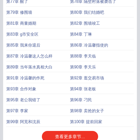
第77章 醒了
第78章 隔壁村落被袭击了
第79章 修围墙
第80章 我们结婚吧
第81章 商量婚期
第82章 围墙竣工
第83章 g市安全区
第84章 丁琳
第85章 我来你退后
第86章 冷温馨指使的
第87章 冷温馨这人怎么样
第88章 李天临
第89章 当年落水真相大白
第90章 李天乐
第91章 冷温馨的作死
第92章 逛交易市场
第93章 合作对象
第94章 张老板
第95章 老公我错了
第96章 刁民
第97章 李家
第98章 卖抢的女子
第99章 阿芜和沈辰
第100章 提前回家
查看更多章节...