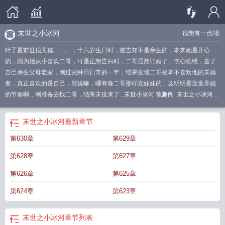
末世之小冰河
很想有一点
/著
叶子夏前世很悲催。﹏。，十六岁生日时，被告知不是亲生的，本来她是开心
的，因为她从小喜欢二哥，可是正想告白时，二哥居然订婚了，伤心欲绝，去了
自己亲生父母老家，刚过完种田日常的一年，结果发现二哥根本不喜欢他的未婚
妻，真正喜欢的是自己，就说嘛，哪有像二哥那样宠妹妹的，这明明是宠童养媳
的节奏啊，刚准备去找二哥，结果末世来了...
末世小冰河 笔趣阁
末世之小冰河全
文免费阅读
末世之小冰河晋江
末世之小冰河 笔趣阁
末世之小冰河时代
冰河末
世 张奕
末世之小冰河免费阅读
末世小冰河时代叶小夏
末世之小冰河TXT
冰河
末世之小冰河
最新章节
末世重生
末世小冰河时代
末世之小冰河(天灾)
末世之小冰河全文
末世小冰河时
第630章
第629章
代有随身空间
末世之小冰河书评
末世重生之小冰河免费阅读
末世小冰河时期的
战甲重装甲重卡房车大全系列
未世之小冰河
末世小冰河之重生囤酿
末世之小冰
第628章
第627章
河 很想有一点
冰河末世行
第626章
第625章
第624章
第623章
末世之小冰河
章节列表