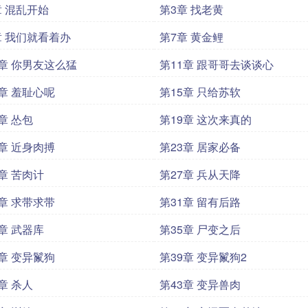
章 混乱开始
第3章 找老黄
章 我们就看着办
第7章 黄金鲤
0章 你男友这么猛
第11章 跟哥哥去谈谈心
4章 羞耻心呢
第15章 只给苏软
章 怂包
第19章 这次来真的
2章 近身肉搏
第23章 居家必备
6章 苦肉计
第27章 兵从天降
0章 求带求带
第31章 留有后路
4章 武器库
第35章 尸变之后
8章 变异鬣狗
第39章 变异鬣狗2
章 杀人
第43章 变异兽肉