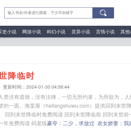
军史小说
网游小说
科幻小说
灵异小说
言情小说
其他
世降临时
更新时间：2024-01-30 04:56:44
人类没有道德，没有法律，一切无所约束，为所欲为，人
的一面。海棠屋（haitangshuwu.com）提供回到末
刻全文免费阅读
一年免费阅读 码老练
豪夺：二少，求放过
农女娇妻：我