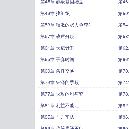
第45章 超级基因结晶
第46
第49章 找组织
第50
第53章 稚嫩的权力争夺2
第5
第57章 战后分歧
第5
第61章 天赋针剂
第6
第65章 子弹时间
第6
第69章 条件交换
第7
第73章 朱泽的手段
第7
第77章 火攻的利与弊
第7
第81章 利益不能让
第8
第85章 军方车队
第8
第89章 你脑袋还不行
第9