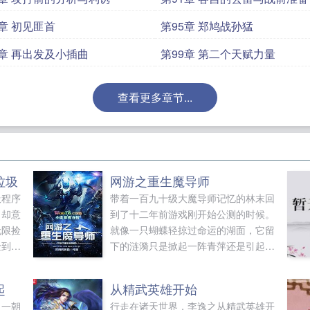
4章 初见匪首
第95章 郑鸠战孙猛
8章 再出发及小插曲
第99章 第二个天赋力量
查看更多章节...
垃圾
网游之重生魔导师
圾程序
带着一百九十级大魔导师记忆的林末回
，却意
到了十二年前游戏刚开始公测的时候。
无限捡
就像一只蝴蝶轻掠过命运的湖面，它留
捡到可
下的涟漪只是掀起一阵青萍还是引起风
主余额
云的开端？命运逐渐偏移的轨迹又是否
主捡到
如他所愿？待续...
起
从精武英雄开始
叮，宿
，一朝
行走在诸天世界，李逸之从精武英雄开
学本科