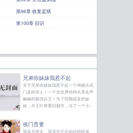
第96章 收复监狱
第100章 旧识
兄弟你妹妹我惹不起
关于兄弟你妹妹我惹不起一个神秘古武
门派的传人！一个全世界特种兵里名声
赫赫的最强兵王！为了照顾战友的妹
妹，兵王叶寒重回都市，当了一个小小
的保安！原本想要低调生活，却因为回
归之时就遭遇一场凶险的围杀，无法低
侯门贵妻
调。...
我虽为庶女，母亲也不必如此咄咄逼