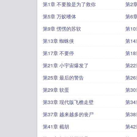
第1章 不要脸是为了救你
第2
第5章 万蚁嗜体
第6
第9章 愣愣的苏软
第1
第13章 蜘蛛侠
第1
第17章 不要停
第18
第21章 小宇宙爆发了
第2
第25章 最后的警告
第2
第29章 软蛋
第3
第33章 现代版飞檐走壁
第3
第37章 越来越多的丧尸
第3
第41章 截胡
第42