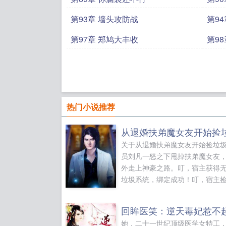
第93章 墙头攻防战
第9
第97章 郑鸠大丰收
第9
热门小说推荐
从退婚扶弟魔女友开始捡
关于从退婚扶弟魔女友开始捡垃
员刘凡一怒之下甩掉扶弟魔女友
外走上神豪之路。叮，宿主获得
垃圾系统，绑定成功！叮，宿主
乐瓶一只，奖励300元！叮，宿
突破五千万，奖励翻倍！叮，宿
回眸医笑：逆天毒妃惹不
残破车模型，奖励法拉利一辆！
她，二十一世纪顶级医学女特工
主捡到中学教科书一套，获得大