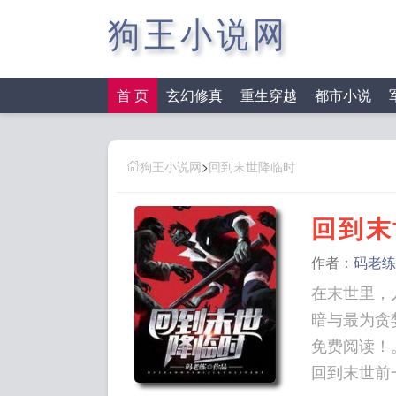
狗王小说网
首 页
玄幻修真
重生穿越
都市小说
狗王小说网
>
回到末世降临时
回到末
作者：
码老练
在末世里，
暗与最为贪婪
免费阅读！。 回到末世降临时免费阅读 回到末世降临前 回到末世前一
回到末世前