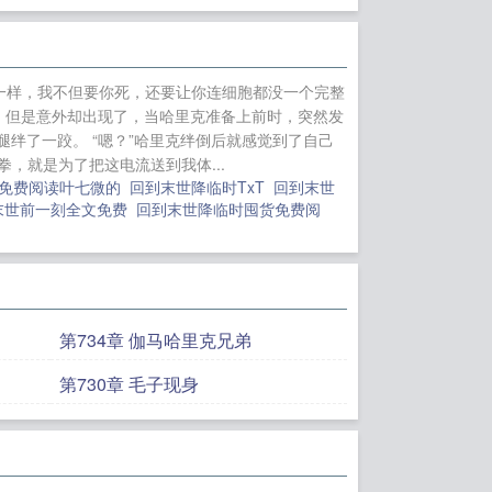
读
漫威世界的暗殿
的无聊世界
孤星
江
人（校园 ）
寻常巷
不一样，我不但要你死，还要让你连细胞都没一个完整
的18岁甜妻
。 但是意外却出现了，当哈里克准备上前时，突然发
绊了一跤。 “嗯？”哈里克绊倒后就感觉到了自己
，就是为了把这电流送到我体...
时免费阅读叶七微的
回到末世降临时TxT
回到末世
末世前一刻全文免费
回到末世降临时囤货免费阅
第734章 伽马哈里克兄弟
第730章 毛子现身