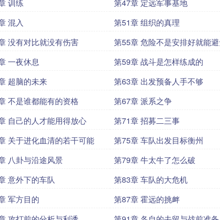
章 训练
第47章 定远军事基地
章 混入
第51章 组织的真理
4章 没有对比就没有伤害
第55章 危险不是安排好就能
8章 一夜休息
第59章 战斗是怎样练成的
2章 超脑的未来
第63章 出发预备人手不够
6章 不是谁都能有的资格
第67章 派系之争
0章 自己的人才能用得放心
第71章 招募二三事
4章 关于进化血清的若干可能
第75章 车队出发目标衡州
8章 八卦与沿途风景
第79章 牛太牛了怎么破
2章 意外下的车队
第83章 车队的大危机
6章 军方目的
第87章 霍远的挑衅
0章 攻打前的分析与利诱
第91章 各自的去留与战前准备