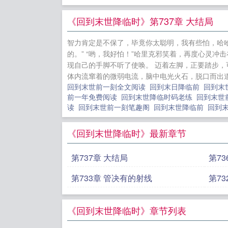
神医赘婿
骑士
废料
《回到末世降临时》第737章 大结局
柚明淮免费
智力肯定是不保了，毕竟你太聪明，我有些怕，哈哈
陌
随身空
的。” “哟，我好怕！”哈里克邪笑着，再度心灵
现自己的手脚不听了使唤。 迈着左脚，正要踏步，
体内流窜着的微弱电流，脑中电光火石，脱口而出道
回到末世前一刻全文阅读
回到末日降临前
回到末
前一年免费阅读
回到末世降临时码老练
回到末世
读
回到末世前一刻笔趣阁
回到末世降临前
回到
《回到末世降临时》最新章节
第737章 大结局
第7
第733章 管决有的射线
第73
《回到末世降临时》章节列表