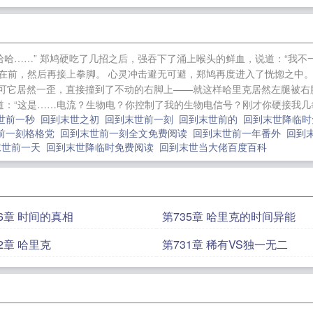
沉狱（h，伪，）
R级迫降
江柚明淮小说最新章节免费阅
加油站
墨九
他的天下（兄妹H）
[综漫同人]这没有漫画
阅读无弹窗
总裁的契约宠妻
羞耻的温度计
拥有月亮的
哈……” 郑鸠硬吃了几招之后，强吞下了涌上喉头的鲜血，说道：“我
间：农女致富一把手
婚后调教（微sm）
盛宠蜜爱：军少
冲击在前，然后再接上拳脚。 心灵冲击避无可避，郑鸠再度进入了恍惚之中
可它居然一歪，直接撞到了不动的右脚上——就这样哈里克居然左腿被右腿
：“这是……电流？生物电？你控制了我的生物电信号？刚才你硬接我几拳
世前一秒
回到末世之初
回到末世前一刻
回到末世前的
回到末世降临
前一刻格格党
回到末世前一刻全文免费阅读
回到末世前一年番外
回到
末世前一天
回到末世降临时免费阅读
回到末世当大佬百度百科
36章 时间的真相
第735章 哈里克的时间异能
2章 哈里克
第731章 稀有VS独一无二