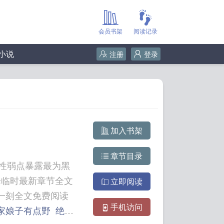
会员书架
阅读记录
小说
注册
登录
加入书架
章节目录
性弱点暴露最为黑
世降临时最新章节全文
立即阅读
手机访问
家娘子有点野
绝品