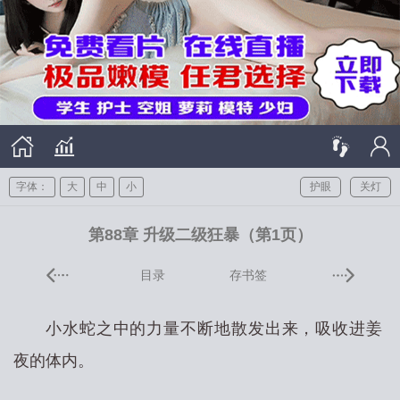
字体：
大
中
小
护眼
关灯
第88章 升级二级狂暴（第1页）
目录
存书签
小水蛇之中的力量不断地散发出来，吸收进姜
夜的体内。