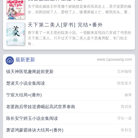
关于我在摄政王怀里撒个娇她曾是秦府高高在上，受尽宠爱的嫡
女，却因信错了人，爱错了人，惨遭家破人亡，横死街头。重...
天下第二美人[穿书] 完结+番外
唐宁看了一本主受的耽美小说。一觉醒来发现自己穿成了书里的
天下第二美人。只不过天下第二美人是个恶毒男配，专门给主
角...
最新更新
www.1gouwang.com
镇天神医笔趣阁超前更新
五杯咖啡
楚凌天小说全集阅读
惊蛰落月
宁宸大结局+(番外)
修果
老婆跑后带娃逆袭崛起高武世界泰南
西戌辰
陈长安宁婷玉小说全集阅读
浮生一诺
萧诺鸿蒙霸体诀大结局+(番外)
鱼初见