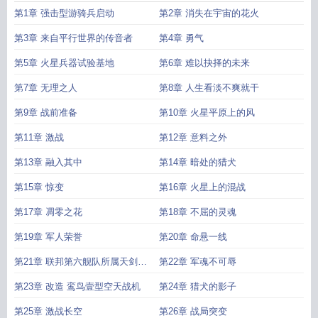
第1章 强击型游骑兵启动
第2章 消失在宇宙的花火
第3章 来自平行世界的传音者
第4章 勇气
第5章 火星兵器试验基地
第6章 难以抉择的未来
第7章 无理之人
第8章 人生看淡不爽就干
第9章 战前准备
第10章 火星平原上的风
第11章 激战
第12章 意料之外
第13章 融入其中
第14章 暗处的猎犬
第15章 惊变
第16章 火星上的混战
第17章 凋零之花
第18章 不屈的灵魂
第19章 军人荣誉
第20章 命悬一线
第21章 联邦第六舰队所属天剑舰
第22章 军魂不可辱
队
第23章 改造 鸾鸟壹型空天战机
第24章 猎犬的影子
第25章 激战长空
第26章 战局突变