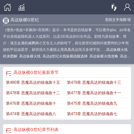
高达纵横G世纪
贵阳文学旭辉
/著
（慢热+热血+非脑洞+高智商）提示：本书是的后续故事，可以看作gba、ps等各
平台游戏超级机器人大战系列，以及SD高达的衍生作品。剧情为原创故事。简
介：液态金属机械鹦鹉小艾在主人的吩咐下，前往新世纪辅助叫做曹烨的少年驾
驶机甲征战星空，获得强大力量阻止黑凤凰高达毁灭多维宇宙。...
高达纵横火线
机体图解
高达纵横火线
高达g世纪火线纵横战舰选择
高达纵横火线攻略
高达g
世纪火线纵横
高达g世纪火线纵横 战舰联攻
高达g世纪火线纵横开局机体
高达g
世纪纵横火线攻略
高达g世纪火线纵横加点
SD高达G世纪火线纵横机体开发
SD
高达纵横G世纪
最新章节
高达G世纪 火线纵横
高达g世纪火线纵横人物获得
高达纵横火线开发图鉴
高达g
第480章 恶魔高达的镇魂曲十五
第479章 恶魔高达的镇魂曲十三
世纪火线纵横白金版
高达g世纪纵横火线
高达g世纪火线纵横零件
用高达纵横异
界
高达g世纪火线纵横oo高达
sd高达纵横
高达创世和纵横哪个更好呢?
SD高
第478章 恶魔高达的镇魂曲十二
第477章 恶魔高达的镇魂曲十一
达G世纪火线纵横
SD高达G世纪火线纵横安卓
SD高达G世纪火线纵横攻略
高达
g世纪火线纵横 开发
sd的高达纵横
SD高达G世纪火线纵横隐藏机体
高达g世纪
第476章 恶魔高达的镇魂曲十
第475章 恶魔高达的镇魂曲九
火线纵横00高达开发
高达g世纪火线纵横ooqels
高达g世纪火线纵横强袭自由开
第474章 恶魔高达的镇魂曲八
第473章 恶魔高达的镇魂曲七
发路线
SD高达G世纪火线纵横手机版
sd高达g世纪纵横火线
SD高达G世纪火线
纵横攻略顺序
SD高达G世纪火线纵横inferno
高达纵横G世纪
章节列表