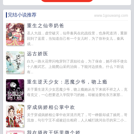
完结小说推荐
www.1gouwang.com
重生之仙帝奶爸
圣人大战，虚空破灭，仙帝秦风在此战役里，也身死道消，重新
回到了蓝星，当知道自己有一个女儿时，为了弥补女儿，秦风
成...
远古娇医
白九一路火花带闪电穿到了原始社会，为了保命，她不得不使出
十八般武艺。上能爬山采药治病，下能河边抓鱼。什么？听说
有...
重生逆天少女：恶魔少爷，吻上瘾
关于重生逆天少女恶魔少爷，吻上瘾她从生下来就不祥之人，克
母克父，一心想要进入学院学习的她，却被迫要给东方家那...
穿成病娇相公掌中欢
关于穿成病娇相公掌中欢宋清月死了，可一睁眼却成了娘死，哥
流放，勾引宁王不成被赶出相府，人人喊打跳河自尽的宋二小...
我在摄政王怀里撒个娇