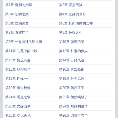
第1章 蹩脚的婚姻
第2章 霹雳男孩
第3章 初吻之殇
第4章 文静的表哥
第5章 协助调查
第6章 抚慰伤痛的女神
第7章 看破红尘
第8章 怀疑人生
第9章 一堂特殊的语文课
第10章 花瓣信笺
第11章 礼花中的中秋
第12章 朴素的伊人
第13章 情况有变
第14章 订婚风波
第15章 杨柳病了
第16章 再次晕倒
第17章 许你一生
第18章 升学风波
第19章 暗送秋波
第20章 茜茜哭了
第21章 观点之争
第22章 茜茜喝醉了
第23章 文静出事
第24章 郑丽的邀请
第25章 初见再见
第26章 淑瑜生气了