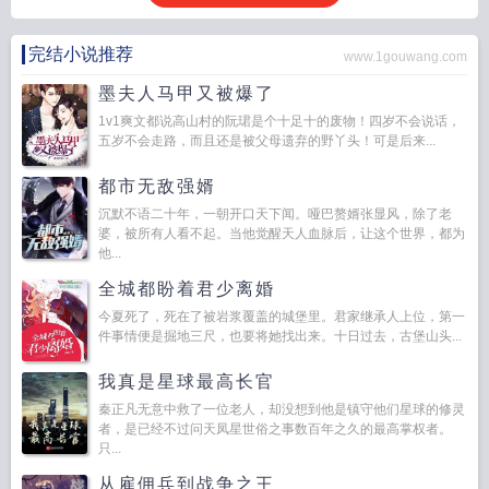
完结小说推荐
www.1gouwang.com
墨夫人马甲又被爆了
1v1爽文都说高山村的阮珺是个十足十的废物！四岁不会说话，
五岁不会走路，而且还是被父母遗弃的野丫头！可是后来...
都市无敌强婿
沉默不语二十年，一朝开口天下闻。哑巴赘婿张显风，除了老
婆，被所有人看不起。当他觉醒天人血脉后，让这个世界，都为
他...
全城都盼着君少离婚
今夏死了，死在了被岩浆覆盖的城堡里。君家继承人上位，第一
件事情便是掘地三尺，也要将她找出来。十日过去，古堡山头...
我真是星球最高长官
秦正凡无意中救了一位老人，却没想到他是镇守他们星球的修灵
者，是已经不过问天凤星世俗之事数百年之久的最高掌权者。
只...
从雇佣兵到战争之王