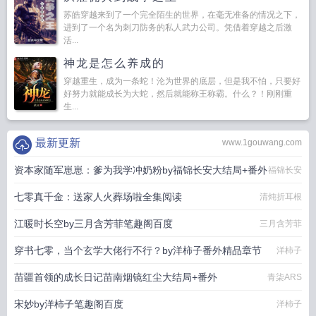
苏皓穿越来到了一个完全陌生的世界，在毫无准备的情况之下，
进到了一个名为刺刀防务的私人武力公司。凭借着穿越之后激
活...
神龙是怎么养成的
穿越重生，成为一条蛇！沦为世界的底层，但是我不怕，只要好
好努力就能成长为大蛇，然后就能称王称霸。什么？！刚刚重
生...
最新更新
www.1gouwang.com
资本家随军崽崽：爹为我学冲奶粉by福锦长安大结局+番外
福锦长安
七零真千金：送家人火葬场啦全集阅读
清炖折耳根
江暖时长空by三月含芳菲笔趣阁百度
三月含芳菲
穿书七零，当个玄学大佬行不行？by洋柿子番外精品章节
洋柿子
苗疆首领的成长日记苗南烟镜红尘大结局+番外
青柒ARS
宋妙by洋柿子笔趣阁百度
洋柿子