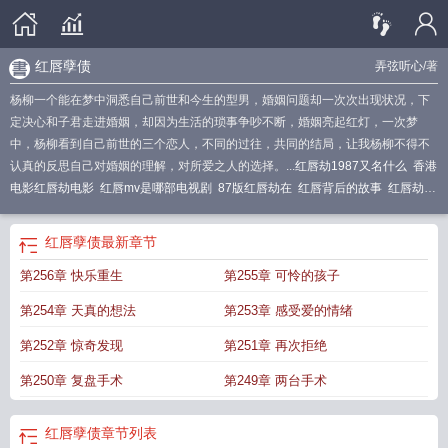
红唇孽债
弄弦听心
/著
杨柳一个能在梦中洞悉自己前世和今生的型男，婚姻问题却一次次出现状况，下
定决心和子君走进婚姻，却因为生活的琐事争吵不断，婚姻亮起红灯，一次梦
中，杨柳看到自己前世的三个恋人，不同的过往，共同的结局，让我杨柳不得不
认真的反思自己对婚姻的理解，对所爱之人的选择。...
红唇劫1987又名什么
香港
电影红唇劫电影
红唇mv是哪部电视剧
87版红唇劫在
红唇背后的故事
红唇劫/
罪恶
红唇泪歌
红唇讲的什么
红唇劫(1987)
1987红唇劫
红唇 歌
红唇劫87
版
美国电影红唇劫电影
红唇百度百科
红唇劫罪恶电影
红唇的结局
みうらたけ
红唇孽债
最新章节
ひろ红唇
红唇是谁
红唇是哪个电视剧
台湾 红唇劫
第256章 快乐重生
第255章 可怜的孩子
第254章 天真的想法
第253章 感受爱的情绪
第252章 惊奇发现
第251章 再次拒绝
第250章 复盘手术
第249章 两台手术
红唇孽债
章节列表