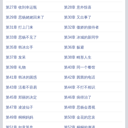
第27章 收到幸运瓶
第28章 意外惊喜
第29章 思杨姥姥回来了
第30章 又出事了
第31章 打上门来
第32章 傲娇的接待者
第33章 思杨不见了
第34章 冰城的新同学
第35章 韩冰出手
第36章 躲避
第37章 发呆
第38章 畸形人生
第39章 礼物
第40章 同一个餐馆
第41章 韩冰的困惑
第42章 茜茜的电话
第43章 活着不容易
第44章 不打不相识
第45章 郑丽的决定
第46章 病得治了
第47章 凌波仙子
第48章 思杨会透视
第49章 桐桐妈妈
第50章 金花的悲哀
第51章 如意算盘
第52章 桐桐的邀请