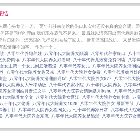
象越来越优秀也不由感慨：幸好老子不是只靠家世的。八
皓月ahref="http://m.moxiexs.com"target="_bla
完结
娇宠媳 重生八零小媳妇军婚 八零年代大院养女清澜皓月
人民心头划了一刀。 两年前驻南使馆的伤口其实都还没有真的愈合呢。即
澜皓月
替嫁后植物人老公宠上天
顶级作精穿成和亲公主
。 但还是同样的理由,我们现在霸气不起来。 最后就以漂亮国出面含糊道
养崽[美食]
我在六十年代端上铁饭碗
钓系游戏
闪婚后
了碎片归还的，漂亮国的飞行员也被放了回去。 拆开漂亮国战机,一来是泄
些懵懂不知事。 作为一个...
金手指是柯学改字
竹漂美人
终此一生
娇纵玫瑰
我们的
阅读
八零年代养媳养娃
八零年代大院养女醋溜
八零年代养家糊口
八十
七零]
渡夏战役
折枝
七十年代幸福小生活
心动沦陷
文免费阅读
八零年代大院养女好看吗
八十年代养儿致富免费阅读
八零
妈相亲后带我躺赢[七零]
养女女主第一个女儿到底活着没
八零年代养女儿
八零年代大院养女清澜
代养
八零年代大院养女趣又来
八零年代大院养女免费
八零年代养媳养娃
无防盗
八零年代大院养女清澜皓月txt
八零年代大院养女977
八零年代大院
年代大院养女大米移动版
八十年代农家小院
八十年代大院养女
八零年
院养女清澜皓月晋江文学
八零年代大院养女清澜皓月ikshu
八零年代大院
年代大院养女全文
八零年代大院养女晋江
八零年代大院养女红甘泉
八
八十年代大佬养
八零年代大院养女1028
八零年代大院养女 最新章节
常姜廿廿
八零年代大院养女程澜女儿
七十年代养家日常
八零年代大院养
阅读
八零年代大院养女东流
八零年代大院养女是醋溜
八零年代大院养女