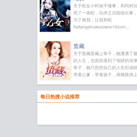
关于蛇女小时候不懂事，和同村
死了一条蛇，玩伴之后陆续出事
为了救我，让我和蛇
haitangshuwuccwoo16com...
蛰藏
关于蛰藏蛰藏上辈子，她遭遇了
的人生，也曾跌落到了地狱的深
辈子，她只想把自己的人生织成
带着公爹，带着孩子，再顺路捎
奔小康，当土豪，打开胸中的丘
一出满堂辉！盛世煌！...
每日热搜小说推荐