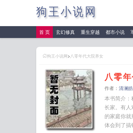
狗王小说网
首 页
玄幻修真
重生穿越
都市小说
狗王小说网
>
八零年代大院养女
八零年
作者：
清澜皓
本书简介：
长家。有人
的家庭你就
体会到了搞