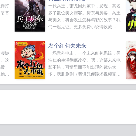
玩伴打
一代兵王，萧龙回到家中，发现，莫名
，爷爷
多了数位美女房客。房东与房客，兵王
与美女，将会发生怎样精彩的故事？我
们一起见证。更多免费小说请收藏
18wen16com...
发个红包去未来
最凄惨
一场意外电击，一个未来红包系统，吴
渊。这
浩仁的生活彻底改变。嗯，这部未来电
锦缎，
影不错，可惜里面不能出现的镜头太
上他，
多，我删删删（我诅咒便跪求视频完整
壑，舞
版）嗯，这首未来歌曲也不错，放在网
上给大家听听（此曲只应天上有，人间
难得几回闻。顺便跪问歌是谁唱的）这
里少了块石头，去把院子里面那块石头
搬来垫上。（老板，那是翡翠！）什
么...