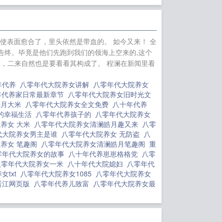
零年代大院养女八
nk"【魔蝎小说】/a 八
 八零年代大院养女全
使表面愈合了，里头依然是带血的。 如今又来！ 全
九零之读心神探
在
歉告终。毕竟是他们先跑到我们的领海上空来的,这个
，落魄老公竟是豪
愤，二来自然也是要看看其构成了。 程澜在新闻里看
酸甜时光
穿成年代
年代养
八零年代大院养女讲解
八零年代大院养女
犯罪动机
心机美人
年代养家日常最新章节
八零年代大院养女旧时光文
皓月大米
八零年代大院养女全文免费
八十年代养
的幸福生活
八零年代养孩子的
八零年代大院养女
养女 大米
八零年代大院养女清澜皓月趣又来
八零
代大院养女男主是谁
八零年代大院养女 无防盗
八
养女 笔趣阁
八零年代大院养女清澜皓月笔趣阁
重
零年代大院养女的故事
八十年代养崽崽格格党
八零
八零年代大院养女一米
八十年代大院媳妇
八零年代
女txt
八零年代大院养女1085
八零年代大院养女
晋江网页版
八零年代养儿致富
八零年代大院养女最