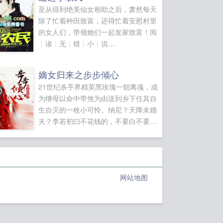
至从得到绝美仙女相助之后，萧然每天
除了忙着种田致富，还得忙着安慰村里
的女人们，带领她们一起发家致富！阅
┊读┊无┊错┊小┊说
wоо⒙νiρ﹝Woo18νiρ﹞...
嫡女归来之步步倾心
21世纪杀手界精英黑玫瑰一朝离魂，成
为继母以命中带煞为由送到乡下任其自
生自灭的一枚小可怜。纳尼？天降未婚
夫？李若初曰不花钱的，不要白不要。
想说堂堂丞相府后宅并不太平。不怕不
怕，姐天生爱热闹，谁嫌命长，姐送你
一程。啥？继母酷爱阴谋和算计？哎
呀，瞎磨叽什么呀？来来来，姐一般直
网站地图
接动手。啥？继妹要抢未婚夫？不好意
思，我的男人从来不容他人染指。某男
曰嗯，这才是我的女人该有的气度。一
日，女人细细瞧着男人的面容，满意的