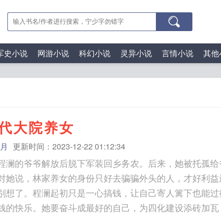
军史小说
网游小说
科幻小说
灵异小说
言情小说
其他
代大院养女
月
更新时间：2023-12-22 01:12:34
程澜的爷爷解放后脱下军装回乡务农。后来，她被托孤给
对她说，林家养女的身份只好去骗骗外头的人，才好利益
别想了。程澜起初只是一心搞钱，让自己寄人篱下也能过
钱的快乐。她要奋斗成最好的自己，为四化建设添砖加瓦