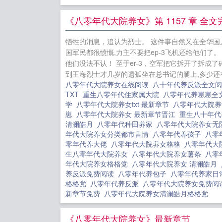
某人看到对
零年代大院养女清澜
《八零年代大院养女》第 1157 章 全文
零年代回城
牺牲的消息，追认为烈士。 这件事自然又在全华国
文免费 清
国军民都很愤慨,力主不要把ep-3飞机还给他们了
幼儿园当大厨
他们没法不认！ 至于er-3，空军把它拆开了拆成
到王海烈士才几岁的遗孤坐在总书记的腿上,多少还有
门继承人
八零年代大院养女在线阅读
八十年代养反派全文
文的病美人[
TXT
重生八零年代住家属大院
八零年代养崽崽全
[快穿]
美人
学
八零年代大院养女txt 最新章节
八零年代大院
崽
八零年代大院养女 最新章节晋江
重生八十年
清澜皓月
八零年代种田养家
八零年代大院养女
年代大院养女分类都市言情
八零年代养孩子
八零
零年代养大佬
八零年代大院养女格格
八零年代大
生八零年代大院养女
八零年代大院养女薯条
八零
年代大院养女格格党
八零年代大院养女 清澜皓月
养反派免费阅读
八零年代养包子
八零年代养家日
格格党
八零年代养反派
八零年代大院养女免费
新章节免费
八零年代大院养女清澜皓月格格党
《八零年代大院养女》最新章节