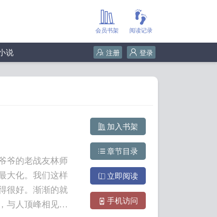
会员书架
阅读记录
小说
注册
登录
加入书架
章节目录
爷爷的老战友林师
最大化。我们这样
立即阅读
得很好。渐渐的就
手机访问
，与人顶峰相见。