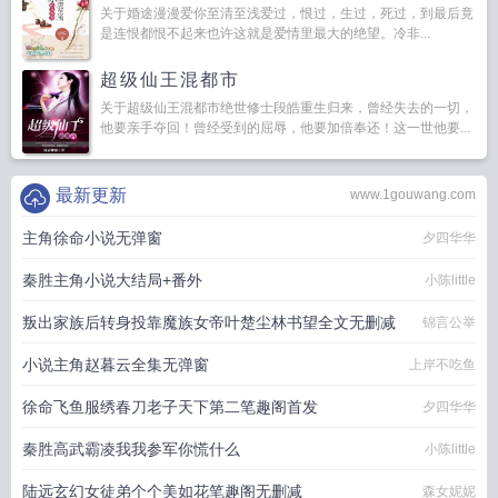
关于婚途漫漫爱你至清至浅爱过，恨过，生过，死过，到最后竟
是连恨都恨不起来也许这就是爱情里最大的绝望。冷非...
超级仙王混都市
关于超级仙王混都市绝世修士段皓重生归来，曾经失去的一切，
他要亲手夺回！曾经受到的屈辱，他要加倍奉还！这一世他要...
最新更新
www.1gouwang.com
主角徐命小说无弹窗
夕四华华
秦胜主角小说大结局+番外
小陈little
叛出家族后转身投靠魔族女帝叶楚尘林书望全文无删减
锦言公举
小说主角赵暮云全集无弹窗
上岸不吃鱼
徐命飞鱼服绣春刀老子天下第二笔趣阁首发
夕四华华
秦胜高武霸凌我我参军你慌什么
小陈little
陆远玄幻女徒弟个个美如花笔趣阁无删减
森女妮妮