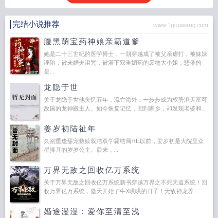
完结小说推荐
www.1gouwang.com
腹黑萌宝药神娘亲霸道爹
她是二十三世纪的医学博士，一朝穿越成了被父亲虐打，被妹妹
诬陷，被未婚夫诅咒，被灌下双重媚药的废物大小姐，悲催的
是...
龙隐于世
关于龙隐于世他失忆五年，流亡海外，一步步成为权势滔天富可
敌国的龙神殿主人。如今恢复记忆，回到家乡，却发现老婆和...
姜岁初陆祉年
久别重逢甜宠救赎双洁双学霸结局HE以前，姜岁初是大院里众
星捧月的岁岁公主。后来，...
万界无敌之回收亿万系统
关于万界无敌之回收亿万系统新书穿越万界之不死天道系统！回
收万界亿万系统，傲天开始了牛X哄哄的日子！无敌神龙养...
婚途漫漫：爱你至清至浅