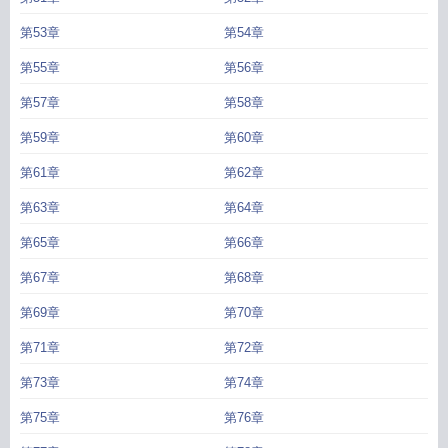
第53章
第54章
第55章
第56章
第57章
第58章
第59章
第60章
第61章
第62章
第63章
第64章
第65章
第66章
第67章
第68章
第69章
第70章
第71章
第72章
第73章
第74章
第75章
第76章