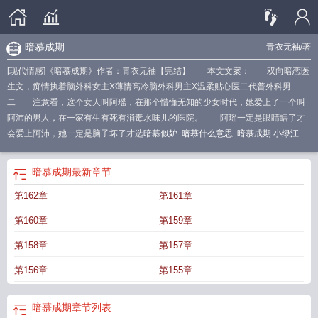
暗慕成期
青衣无袖
/著
[现代情感]《暗慕成期》作者：青衣无袖【完结】 本文文案： 双向暗恋医
生文，痴情执着脑外科女主X薄情高冷脑外科男主X温柔贴心医二代普外科男
二 注意看，这个女人叫阿瑶，在那个懵懂无知的少女时代，她爱上了一个叫
阿沛的男人，在一家有生有死有消毒水味儿的医院。 阿瑶一定是眼睛瞎了才
会爱上阿沛，她一定是脑子坏了才选
暗慕似妒
暗慕什么意思
暗慕成期 小绿江免
费阅读
暗慕年华
暗慕成期免费
暗慕成期在线
暗慕成期在线阅读
暗慕成期陆霆
辰和苏清雅的叫什么名字
暗慕成期作者青衣无袖
暗慕成期免费阅读
暗慕成期青
暗慕成期
最新章节
衣无袖
暗慕成期书评
暗慕成期免费阅读软件
暗慕成期最新章节更新
第162章
第161章
第160章
第159章
第158章
第157章
第156章
第155章
暗慕成期
章节列表