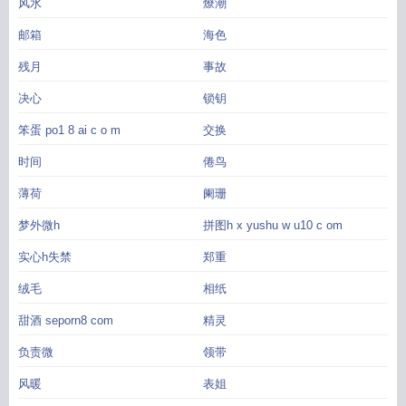
风水
燎潮
邮箱
海色
残月
事故
决心
锁钥
笨蛋 po1 8 ai c o m
交换
时间
倦鸟
薄荷
阑珊
梦外微h
拼图h x yushu w u10 c om
实心h失禁
郑重
绒毛
相纸
甜酒 seporn8 com
精灵
负责微
领带
风暖
表姐