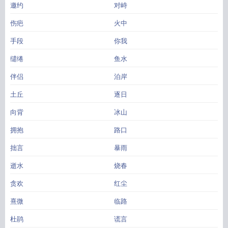
邀约
对峙
伤疤
火中
手段
你我
缱绻
鱼水
伴侣
泊岸
土丘
逐日
向背
冰山
拥抱
路口
拙言
暴雨
逝水
烧春
贪欢
红尘
熹微
临路
杜鹃
谎言