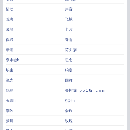
情动
声音
荒唐
飞蛾
幕墙
卡片
偶遇
春雨
暗潮
荷尖微h
泉水微h
思念
埃尘
约定
流光
圆舞
鸥鸟
失控微h p o 1 8r r c o m
玉珠h
桃汁h
潮汐
会议
梦川
玫瑰