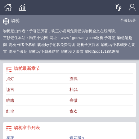
吻栀
予暮朝
/著
吻栀是由作者：予暮朝所著，狗王小说网免费提供吻栀全文在线阅读。
三秒记住本站：狗王小说网 网址：www.1gouwang.com
吻栀 予暮朝
吻栀笔趣
阁
吻栀 作者予暮朝
吻栀by予朝暮免费阅读
吻栀全文阅读
吻栀by予暮朝安之裴
雪
吻栀予暮朝
吻栀by予朝暮结局
吻栀安之裴雪
吻栀(pop1v1)笔趣阁
吻栀
最新章节
点灯
溯流
谎言
杜鹃
临路
熹微
红尘
贪欢
吻栀
章节列表
初夜
烟花微h