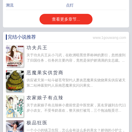
溯流
点灯
查看更多章节...
完结小说推荐
www.1gouwang.com
功夫兵王
关于功夫兵王从小习武，在欧洲暗黑世界称神的萧衍，忽然接到
了归国任务，任务的主要内容，竟然是保护娇滴滴的女总裁。...
恶魔果实供货商
供应诸天第一站斗破苍穹契约人萧炎恶魔果实烧烧果实供应诸天
第二站神墓契约人辰南恶魔果实闪闪果实...
农家娘子有点辣
关于农家娘子有点辣林小鹿前世是中医世家，莫名穿越到古代11
岁小农女。不受爷奶喜欢，整天挨打被骂，三个拖油瓶受尽...
极品狂医
一个小小的镇卫生院，怎么会有这么多的美女？娇俏的小护士，