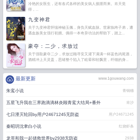
冷艳的女医生，还有各式各样的美女病人接踵而来。肖天觉
得，...
九变神君
关于九变神君怀惴神秘玉佩，身负天赋血脉。世家纨绔子弟，遭
遇血族美女强行初拥。偶得一本奇异功法的帮助下，踏上...
豪夺：二少，求放过
关于强取豪夺二少，求放过顾寻安又灌下满满一杯蓝色鸡尾酒，
酒精冲上天灵盖，思绪整个陷入了眩晕和轻飘里，纤细的身...
最新更新
www.1gouwang.com
朱鸾小说
青铜穗
五星飞升我在三界跑滴滴林炎顾青鸾大结局+番外
肯沙
七日湮灭轮回by用户24671245无防盗
用户24671245
秦昭玥沈聿白小说
红烧虾条
龙哥和我一起拯救世界by2938无防盗
2938