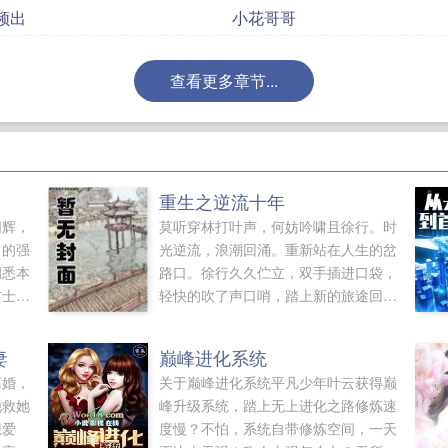
频出
小花哥哥
查看更多章节...
重生之逆流十年
同辉，
莫听穿林打叶声，何妨吟啸且徐行。时
出的强
光逆流，浪潮回涌。重新站在人生的岔
洞悉本
路口。徐行久久伫立，双手插进口袋，
玄士。
轻快的吹了声口哨，踏上新的旅途回首
之大
向来萧瑟处，归去，也无风雨也无晴。
，其身
重生回十年前，将遗憾都掐灭。上辈子
妻
巅峰进化系统
范畴两
的遗憾弥补了，但重来一回，还是会有
离婚，
关于巅峰进化系统平凡少年叶云获得巅
玄一。
新的遗憾产生。几年后，徐手游霸主米
他救她
峰升级系统，踏上无上进化之路修炼速
中孕育
狐游天使投资人微讯创始人互联网幕后
想爱
度慢？不怕，系统自带修炼空间，一天
新晋大佬行，低头看着各位书友要是觉