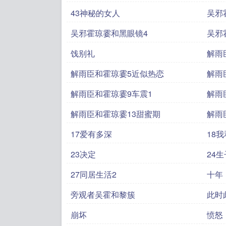
43神秘的女人
吴邪
吴邪霍琼霎和黑眼镜4
吴邪霍
饯别礼
解雨
解雨臣和霍琼霎5近似热恋
解雨
解雨臣和霍琼霎9车震1
解雨
解雨臣和霍琼霎13甜蜜期
解雨
17爱有多深
18
23决定
24生
27同居生活2
十年
旁观者吴霍和黎簇
此时
崩坏
愤怒