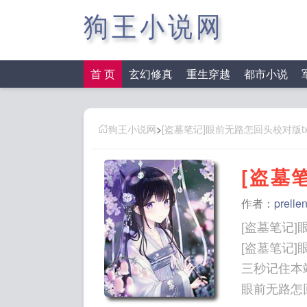
狗王小说网
首 页
玄幻修真
重生穿越
都市小说
狗王小说网
>
[盗墓笔记]眼前无路怎回头校对版t
[盗墓
作者：
prelle
[盗墓笔记]
[盗墓笔记]
三秒记住本站：狗王小
眼前无路怎回头p