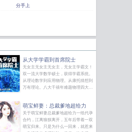
分手上
从大学学霸到首席院士
无女主无女主无女主，无女主学霸文！
双一流大学数学硕士，获得学霸系统。
从理论数学到应用物理。从康托猜想到
万有理论。八大千禧年难题物理四大神
兽希尔伯特23个问题核聚变各位书友要
是觉得从大学学霸到首席院士还不错的
萌宝鲜妻：总裁爹地超给力
话请不要忘记向您QQ群和微博里的朋
关于萌宝鲜妻总裁爹地超给力一纸代孕
友推荐哦！从大学学霸到首席院士...
合约，江离狼狈离开，五年后带着一双
萌宝归来。只是为什么一回来，就惹来