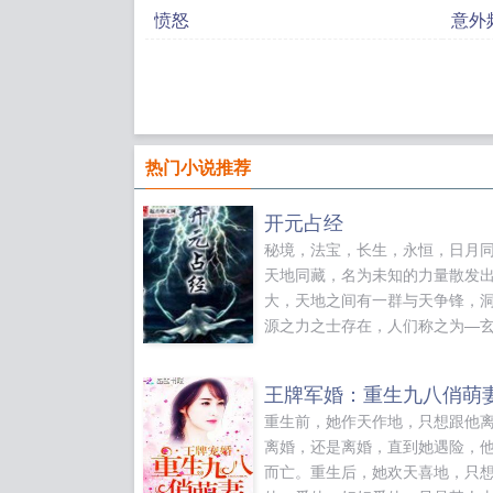
愤怒
意外
热门小说推荐
开元占经
秘境，法宝，长生，永恒，日月
天地同藏，名为未知的力量散发
大，天地之间有一群与天争锋，
源之力之士存在，人们称之为—
所谓玄者，乃自然之始祖，万殊
宗，其行为方而不矩，圆而不规
王牌军婚：重生九八俏萌
法光忽日月，迅乎电驰，其道心
重生前，她作天作地，只想跟他
仪，吐纳大始，纵横天地，仗剑
离婚，还是离婚，直到她遇险，
自天地混沌以来，从星凝之火之
而亡。重生后，她欢天喜地，只
而出的浩然天...