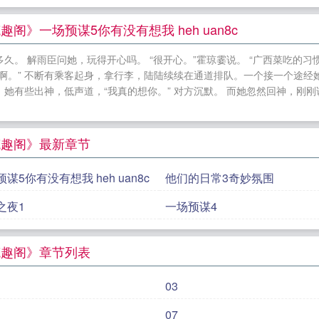
心（nph，西幻）by希律兰斯番外+大结局
黑茶（np 乱
百度网盘
俯仰之间by宿芦花最近更新
玖染菲池朔音黑茶
趣阁》一场预谋5你有没有想我 heh uan8c
要飞最近更新
解雨臣霍琼霎[盗墓笔记]眼前无路怎回头po
 解雨臣问她，玩得开心吗。 “很开心。”霍琼霎说。 “广西菜吃的习惯么。”
主角玖染菲池朔音的小说
俯仰之间校对版txt笔趣阁
俯
啊。” 不断有乘客起身，拿行李，陆陆续续在通道排队。一个接一个途经
闻珲番外+大结局
主角陶知南闻珲的小说
舒妄舒念妄念p
有些出神，低声道，“我真的想你。” 对方沉默。 而她忽然回神，刚刚说了
间po文未删减版
[盗墓笔记]眼前无路怎回头by prellen
说
纷争之心校对版txt笔趣阁
主角舒妄舒念的小说
妄念校
t笔趣阁》最新章节
谋5你有没有想我 heh uan8c
他们的日常3奇妙氛围
之夜1
一场预谋4
t笔趣阁》章节列表
03
07