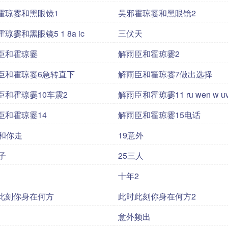
霍琼霎和黑眼镜1
吴邪霍琼霎和黑眼镜2
琼霎和黑眼镜5 1 8a ic
三伏天
臣和霍琼霎
解雨臣和霍琼霎2
臣和霍琼霎6急转直下
解雨臣和霍琼霎7做出选择
臣和霍琼霎10车震2
解雨臣和霍琼霎11 ru wen w uv
臣和霍琼霎14
解雨臣和霍琼霎15电话
我和你走
19意外
子
25三人
十年2
此刻你身在何方
此时此刻你身在何方2
意外频出