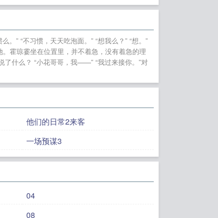
伦 出轨）by玖染菲
po文未删减版
黑茶
文未删减版
妄念by息
 “不习惯，天天吃泡面。” “想我么？” “想。”
仰之间（1v1 现代）
她。霍琼霎坐在位置里，并不着急，没有着急的理
o文未删减版
陶知南
什么？ “小花哥哥，我——” “我过来接你。”对
最近更新
主角解雨臣
对版txt笔趣阁
他们的日常2来客
一场预谋3
04
08