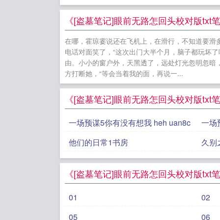
趣阁
纷争之
池朔音TXT
《[盗墓笔记]眼前无路怎回头校对版txt笔
by狐狸想
在哪，霍琼霎说还在飞机上，在滑行，不知道要滑多久。
羽最近更新
电话对面笑了，“这次出门大半个月，脑子都玩坏了
by陶知南
由。小小的窗户外，天黑透了，远处灯光忽明忽暗，她
方打断她，“等会当着我的面，再说一...
闻珲俯仰之
霍琼霎的小
《[盗墓笔记]眼前无路怎回头校对版tx
一场预谋5你有没有想我 heh uan8c
一场预
他们的日常1书房
久别
《[盗墓笔记]眼前无路怎回头校对版tx
01
02
05
06