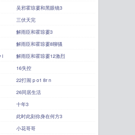
吴邪霍琼霎和黑眼镜3
三伏天完
解雨臣和霍琼霎3
解雨臣和霍琼霎8聊骚
 i
解雨臣和霍琼霎12激烈
16失控
22打闹 p o1 8r n
26同居生活
十年3
此时此刻你身在何方3
小花哥哥