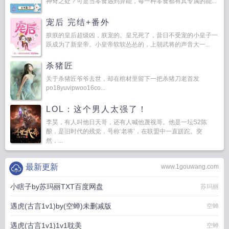
神奇之处？可是当零食遇到异能，每一种零食都有其专属的能...
宠后 完结+番外
朕朕的皇后超级凶，朕宠的。皇兄死了，昔日不受宠的小皇子一
跃成为了新皇帝。小皇帝软软怂怂的，上朝武将的声音大一...
杀猪匠
关于杀猪匠爷爷去世，却在棺材里留下一把杀猪刀老首发
po18yuvipwoo16co...
LOL：这个男人太强了！
李昊，有人叫他日天哥，还有人喊他蔑视哥。他是一坛S2陈
酿，是旧时代的残党，号称‘老将’，在联盟中一直蹉跎。突
然，...
最新更新
www.1gouwang.com
小瞎子by苏玛丽TXT百度网盘
苏玛丽
遇虎(古言1v1)by(空蝉)未删减版
空蝉
遇虎(古言1v1)1v1耽美
空蝉