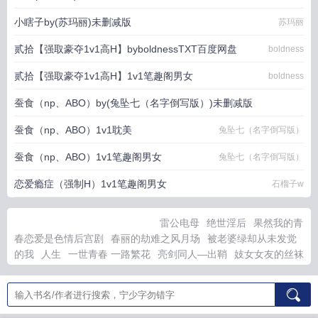
小瞎子by(苏玛丽)未删减版
苏玛丽
贰拾【强取豪夺1v1高H】byboldnessTXT百度网盘
boldness
贰拾【强取豪夺1v1高H】1v1笔趣阁男女
boldness
蚕食（np、ABO）by(兔坠七（名字倒写版）)未删减版
蚕食（np、ABO）1v1耽美
兔坠七（名字倒写版）
兔坠七（名字倒写版）
蚕食（np、ABO）1v1笔趣阁男女
兔坠七（名字倒写版）
恋爱瘾症（强制H）1v1笔趣阁男女
石榴子w
雷公电母
绝世淫后
果然我的青
春恋爱是色情后宫剧
春丽的劫难之风月场
被老婆绿却从未发觉
的我
人生
一世青春 一路繁花
亮剑同人—出鞘
妓女女友的丝袜
诱惑
远山含黛惹云烟
绿道天尊
大草原上的一家人
重生之玩转
西游
至卑微的人们
妈妈的欲臀（重生之我的美艳教师妈妈）
太
上忘情炉鼎
异界领主生涯
长腿女神是我的淫荡天使
密友
娇妻
宁儿的呻吟