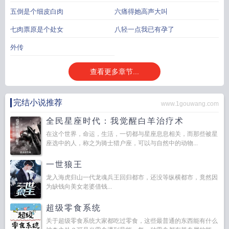
五倒是个细皮白肉
六痛得她高声大叫
七肉票原是个处女
八轻一点我已有孕了
外传
查看更多章节...
完结小说推荐
www.1gouwang.com
全民星座时代：我觉醒白羊治疗术
在这个世界，命运，生活，一切都与星座息息相关，而那些被星
座选中的人，称之为骑士猎户座，可以与自然中的动物...
一世狼王
龙入海虎归山一代龙魂兵王回归都市，还没等纵横都市，竟然因
为缺钱向美女老婆借钱...
超级零食系统
关于超级零食系统大家都吃过零食，这些最普通的东西能有什么