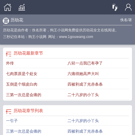
历劫花
佚名
/著
历劫花是由作者：佚名所著，狗王小说网免费提供历劫花全文在线阅读。
三秒记住本站：狗王小说网 网址：www.1gouwang.com
历劫花
最新章节
外传
八轻一点我已有孕了
七肉票原是个处女
六痛得她高声大叫
五倒是个细皮白肉
四被剥成了光赤条条
三第一次总是会痛的
二十六岁的小丫头
历劫花
章节列表
一引子
二十六岁的小丫头
三第一次总是会痛的
四被剥成了光赤条条