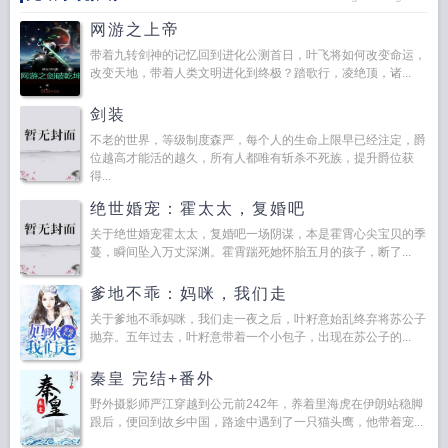
网游之上帝
带着九转剑神的记忆回到进化公测首日，叶飞将如何改变命运，
改变天地，带着人类文明进化到终极？踏歌行，凌绝顶，诸...
剑装
不老的世界，等级制度森严，每个人的生命上限早已经注定，爵
位越高才能活的越久，所有人都唯有斩杀不死族，提升爵位获
得...
绝世婚宠：霍太太，复婚吧
关于绝世婚宠霍太太，复婚吧一场阴谋，本是霍霄心尖宝贝的季
蔓，瞬间坠入万丈深渊。霍霄踹死她怀胎五月的孩子，断了...
爹地不乖：妈咪，我们走
关于爹地不乖妈咪，我们走一夜之后，叶籽意始乱终弃将苏公子
抛弃。五年过去，叶籽意带着一个小包子，出现在苏公子的...
秦皇 完结+番外
野外摄影师严江穿越到公元前242年，养着里海虎在伊朗站稳脚
跟后，便回到故乡中国，路途中遇到了一只猫头鹰，他带着宠...