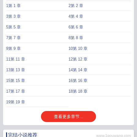
存在就很合理？没有金手指，让我去杀一个掌权者？那我的身份是？系统：遭难
1第 1 章
2第 2 章
到京城投亲的普通百姓。姜云笙：……真就不管她死活呗。她选择脚踏实地，比
如从包包子开始。包子刚蒸好，外面传来敲门声。打开门，是一个男人带着一个
3第 3 章
4第 4 章
三岁孩子。男人说，他是她未来夫婿，这孩子是他们俩生的。姜云笙：……？看
5第 5 章
6第 6 章
着跟自己八分相似的小团子，她有些相信男人的话。男人叫顾烬，他没骗姜云
笙，也骗了她，孩子是他跟姜云笙的，但前世，她到死都没答应嫁给他，孩子也
7第 7 章
8第 8 章
只是意外。但这有什么要紧，重要的是他们现在在一起了，不是吗？后来，姜云
笙决定跟男人成婚，好好过日子。至于任务，早忘到一边了。突然有一天，系
9第 9 章
10第 10 章
统：恭喜完成任务！姜云笙：？魔.蝎.小.说WWW.MOXIEXS.TOP
11第 11 章
12第 12 章
13第 13 章
14第 14 章
15第 15 章
16第 16 章
17第 17 章
18第 18 章
19第 19 章
查看更多章节...
完结小说推荐
www.1gouwang.com