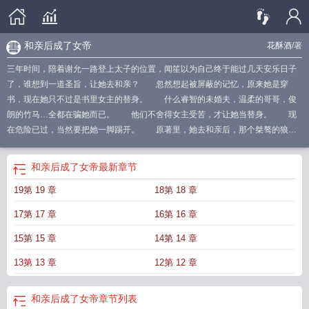
和亲后成了女帝
花酥酒
/著
三年时间，陪着谢允一路登上太子的位置，闻笙以为自己终于能过几天安乐日子
了，谁想到一道圣旨，让她去和亲？ 忽然想起被屏蔽的记忆，原来她是穿
书，现在她只不过是书里女主的替身。 什么睿智的未婚夫，温柔的哥哥，俊
朗的竹马…全都在骗她而已。 他们不舍得女主受苦，才让她当替身。 现
在危险已过，当然要把她一脚踢开。 原著里，她去和亲后，那个桀骜的狼王
根本看不上纤弱的汉族女子，直接把她赏赐给了手下，她受尽屈辱，凄惨而
死。 闻笙：呵呵，去你们的吧！和亲路上，她假死逃到了一个偏远小部落，
和亲后成了女帝
最新章节
种水稻、做牛肉干、炮制药材…日子越来越好。 这天她去谈生意，路上捡到
19第 19 章
18第 18 章
一个受伤的男人。 男人名叫牧云野，身形矫健，目光深邃。 闻笙：很
好，是个干活的好手！ 后来牧云野知道了闻笙的身份，决定表明身份，把人
17第 17 章
16第 16 章
娶回家，她本就该是他的王妃。 “那个狼王啊，嗜血残暴，性格暴戾，谁嫁给
他谁倒霉。”闻笙说。 牧云野反应很快，立刻同仇敌忾道：“你说得对！”狼王
15第 15 章
14第 14 章
是谁，他不知道，他是被她救下的云哥啊！女主最后会当皇帝-我的预收文求收藏
13第 13 章
12第 12 章
《摄政王带娃找上门》链接见公告或者戳专栏可见 姜云笙穿越到了一个叫大黎
朝的地方。摄政王顾烬挟持幼帝，独断专行，系统让她除掉他，还权于帝！姜云
笙：我的金手指是？系统：这是古代，不适合出现非自然力量。姜云笙：那你的
和亲后成了女帝
章节列表