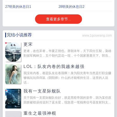
27明美的休息日1
28明美的休息日2
查看更多章节...
完结小说推荐
www.1gouwang.com
更宋
更者，改也宋者，华夏正朔也。唐朝末年，天下四分五裂，枭雄
割据军阀林立，五个朝代昙花一现，十个国家逐鹿天下。郭浩...
LOL：队友内卷的我越来越强
我没有内卷，都是队友在卷我啊！身为阳光青年当然是打职业赚
够钱玩玩痒痒鼠（阴阳师）什么的才能维持生活，这里的人说
话...
我有一支星际舰队
关于我有一支星际舰队你好，朕是黑暗帝国的皇帝，因为某些原
因朕被错误传送到了蓝水星，现急需一笔钱将信号器发射到太...
重生之最强神棍