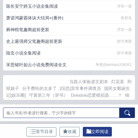
陈长安宁婷玉小说全集阅读
浮生一诺
萧诺鸿蒙霸体诀大结局+(番外)
鱼初见
葬神棺笔趣阁超前更新
浮生一诺
史上最强师父笔趣阁超前更新
炒方便面
陆玄小说全集阅读
炒方便面
宋思铭叶如云小说免费阅读全文
争渡@qimiaoUGtUK1
当路人体验虐文剧本
灯花喜
刑
狱娘子
分手费给的太多了
[综恐]异常事件调查员
国民女鹅诞生
记[娱乐圈]
守寡第三年（穿书）
Dokidoki恋爱模拟器……？
锦
娘闺事
呼吸有害
高攀
[综英美]攻略氪星人后翻车了
[综武侠]生
活玩家的自我修养
千禧年，拆迁分了十栋楼！
遗嘱夫妻
如何从
男主手里逃生
囤货，人需要咪的帮助
太子哥哥不想当哥哥
我们
不止是朋友
[崩铁]让游戏公司再次伟大
章节目录
收藏
立即阅读