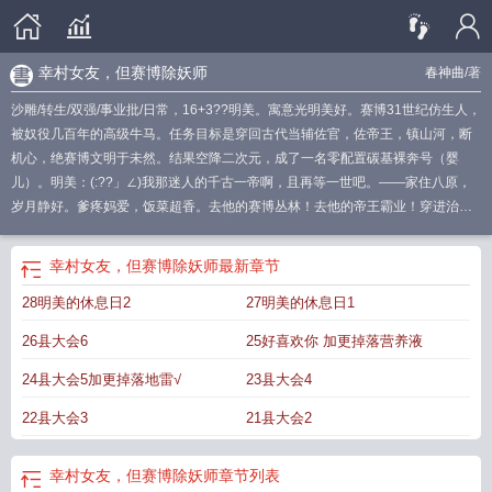
幸村女友，但赛博除妖师
春神曲
/著
沙雕/转生/双强/事业批/日常，16+3??明美。寓意光明美好。赛博31世纪仿生人，
被奴役几百年的高级牛马。任务目标是穿回古代当辅佐官，佐帝王，镇山河，断
机心，绝赛博文明于未然。结果空降二次元，成了一名零配置碳基裸奔号（婴
儿）。明美：(:??」∠)我那迷人的千古一帝啊，且再等一世吧。——家住八原，
岁月静好。爹疼妈爱，饭菜超香。去他的赛博丛林！去他的帝王霸业！穿进治愈
番，当然是提前退休当乐子人啊！跟着夏目撸猫除妖，看夕阳，吹晚风，自由自
在赛神仙。直到转学立海大，邻座那个深蓝头发的少年往网球场边一站——灵力
幸村女友，但赛博除妖师
最新章节
翻涌，金色结界笼罩方圆十米。明美瞳孔地震：这他喵的是什么？？？回家翻遍
28明美的休息日2
27明美的休息日1
前世记忆，终于拼出真相。画风不对！这不是温馨治愈的夏目日常！这是超能力
乱飞的网球世界！她跨频道了:)更糟的是，她知道剧本。邻座这位神之子，未来会
26县大会6
25好喜欢你 加更掉落营养液
在巅峰之战折戟，三联霸梦碎，憾负离场。入局？不可能的。她只想安安静静当
个npc，绝不干涉剧情。——但！辅佐官的死穴，便是看不得王者蒙尘、傲骨折
24县大会5加更掉落地雷√
23县大会4
腰！病魔噬咬，邪祟缠身，纵使身陷地狱，那个少年也无半点摇尾乞怜。他说：
22县大会3
21县大会2
“网球就是我自己。”他说：“立海大三连霸，没有死角。”那颗小小的黄绿色球上，
承载着一统江山的野心！——这等王者气魄，不亲手捧上王座，简直是暴殄天
物！除妖师的护持本能与辅佐欲狠狠共振。区区病魔邪祟，也敢碰吾的主公？！
幸村女友，但赛博除妖师
章节列表