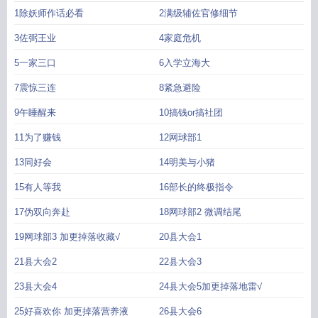
于是乎，前排vip观众亲自下场，顺手把网球场当成了除妖阵。左手法阵超度邪
1除妖师作话必看
2满级辅佐官修细节
祟，右手摇旗呐喊助威。——幸村一直很困惑，那个对自己无感的邻座，为何会
突然理直气壮地强行越界，还总是一副“主公放心飞，出事我来扛”的护短架势。直
3佐弼王业
4家庭危机
到某天，他翻开了对方国中时的日记本。上面记录的，正是从初见到全国大赛的
5一家三口
6入学立海大
事。面对对手直击灵魂的诘问：“打网球……快乐吗？”重返赛场的神之子不为所
动，清冷傲岸：“当然。让所有对手臣服于这球场的顶点，没有比这更快乐的事。”
7震惊三连
8紧急避险
而这段话下面，赫然是某人红笔狂草的大字加表情包：【绝境难掩傲骨，巅峰尽
显神威！这顶级的事业批，辅佐官狂喜！本僚就是最利的刀！呲溜呲溜??】幸
9午睡醒来
10搞钱or搞社团
村：“……事业批？呲溜呲溜？”明美面不改色：“对强者的最高赞誉，及辅佐官的
11为了赚钱
12网球部1
职业素养。”幸村轻笑一声，修长的手指点了点她的眉心，低垂的眸底漾起危险涟
漪：“既然我的辅佐官，这么想当我的刀……”“今晚，就让你亲自体会一下，什么
13同好会
14明美与小猪
叫握刀之人的绝对掌控。”明美：“……”明美：??????-??????满级辅佐官体验卡
15有人等我
16部长的终极指令
到期，卒。——＃满级辅佐官的跨频护犊日常＃本想躺平当乐子人，奈何主公太
迷人.魔.蝎.小.说WWW.MOXIEXS.TOP
17伪双向奔赴
18网球部2 微调结尾
19网球部3 加更掉落收藏√
20县大会1
21县大会2
22县大会3
23县大会4
24县大会5加更掉落地雷√
25好喜欢你 加更掉落营养液
26县大会6