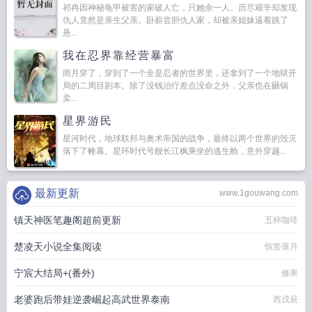
祁冉因神秘龟甲被害的家破人亡，只她余一人。历尽艰辛却发现
仇人竟然是亲生父亲。卧薪尝胆仇人家，却被亲姐妹逼着跳了
悬...
我在忍界靠经营暴富
雨月穿了，穿到了一个全是忍者的世界里，还拿到了一个地狱开
局的二周目剧本。除了没钱治疗差点没命之外，父亲也在砸锅
卖...
星界游民
星河时代，地球联邦与奥术帝国的战争，最终以两个世界的毁灭
落下了帷幕。星环时代号舰长江枫乘坐的逃生舱，意外穿越...
最新更新
www.1gouwang.com
镇天神医笔趣阁超前更新
五杯咖啡
楚凌天小说全集阅读
惊蛰落月
宁宸大结局+(番外)
修果
老婆跑后带娃逆袭崛起高武世界泰南
西戌辰