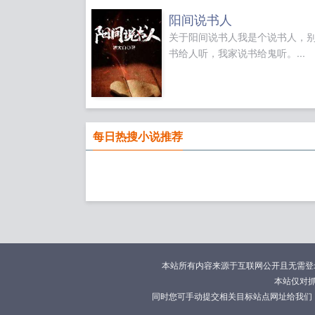
人折花记
阳间说书人
迎来到噩梦
关于阳间说书人我是个说书人，
妈！？
错认
书给人听，我家说书给鬼听。...
篇
笨蛋太
每日热搜小说推荐
本站所有内容来源于互联网公开且无需登录即
本站仅对
同时您可手动提交相关目标站点网址给我们