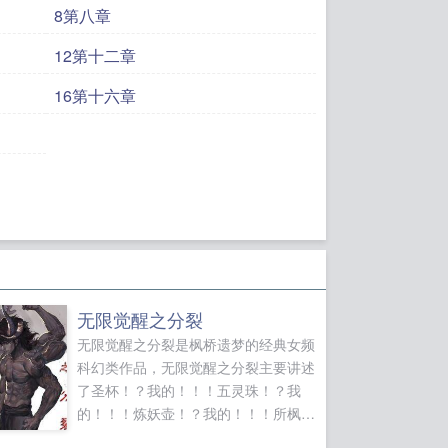
的生活有意思多
8第八章
国的第六王子，他的天
12第十二章
了。 - 随着时
程中找到些许乐
16第十六章
的中年男性滔滔不
姿态凛然的双子骑
因面前单膝跪地，
亮的转校生眉头微
中： “有什么事不
开封即食完结文 无cp：《老
得我是纸片
无限觉醒之分裂
今天也想退休》cp
无限觉醒之分裂是枫桥遗梦的经典女频
》cp松田，《柯学
科幻类作品，无限觉醒之分裂主要讲述
了圣杯！？我的！！！五灵珠！？我
带球跑去种田
收心
的！！！炼妖壶！？我的！！！所枫桥
骨逆袭系统
笨蛋美
遗梦最新鼎力大作，年度必看女频科