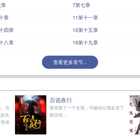
目标奋斗的生活，我也很憧憬这边的大学，感觉比我无趣
六章
7第七章
你糊涂啊！” - 希因·埃德维尔·拉因利希斯，xx帝
第十章
11第十一章
地球的第一天，因为早上六点半到校的规定，彻底磨灭
希因逐渐习惯了高压的学习生活，甚至从从未接触过的课
第十四章
15第十五章
某天，在某个昏昏欲睡的全校齐聚的讲座开展时，台上
第十八章
19第十九章
人厌倦的话，礼堂的大门突然被打开。 穿着笔挺礼服
里，径直走到了希因面前，有着英气相似面容的二人在希
查看更多章节...
语气恭敬： “殿下，出事了。请您回去登基。” 漂
们而沉默的礼堂中，他的声音清晰地传到了每个人的耳
吗？”------------------------------------我的
不能》，《抽卡，然后变成男子高中生》，《全世界都觉
百诡夜行
：《柯学拯救酒厂的一百种方法》cp琴酒，《酒厂boss
国。当
夜里救了一个女孩，可她却让我走进了
柯学世界靠苟续命》cp零，《在组织升职的方式哪里不对
入妖化
殡仪馆...
会变成
.蝎.小.说WWW.MOXIEXS.TOP
婚夜难眠
穿书后万人嫌
]
请认真饲养社畜beta
以你名我的碑
男团选秀错绑老戏