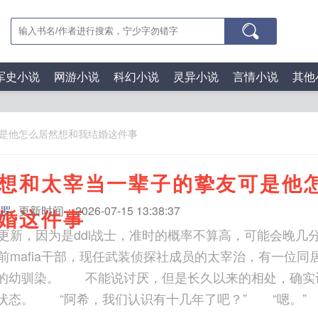
军史小说
网游小说
科幻小说
灵异小说
言情小说
其他
是他怎么居然想和我结婚这件事
想和太宰当一辈子的挚友可是他
罗
更新时间：2026-07-15 13:38:37
婚这件事
点更新，因为是ddl战士，准时的概率不算高，可能会晚几
前mafia干部，现任武装侦探社成员的太宰治，有一位同
的幼驯染。 不能说讨厌，但是长久以来的相处，确实
状态。 “阿希，我们认识有十几年了吧？” “嗯。”