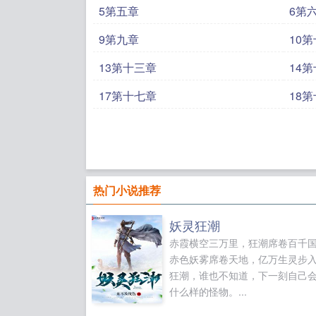
能为了一个
5第五章
6第
了！” “
9第九章
10
真，在来到
间的推移，
13第十三章
14
趣。 直到
17第十七章
18
绝地说着让
士出现在那
黑发的那位
蹙，在因他
热门小说推荐
能等我高考完再说
板马甲无所
妖灵狂潮
人》 同耽
赤霞横空三万里，狂潮席卷百千
景光，《在
赤色妖雾席卷天地，亿万生灵步
狂潮，谁也不知道，下一刻自己
人生rpg》魔
什么样的怪物。...
[追妻火葬场