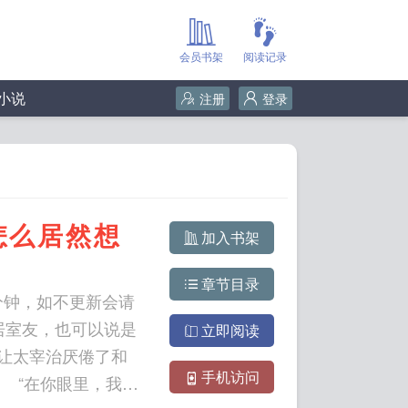
会员书架
阅读记录
小说
注册
登录
怎么居然想
加入书架
章节目录
分钟，如不更新会请
居室友，也可以说是
立即阅读
让太宰治厌倦了和
手机访问
 “在你眼里，我是