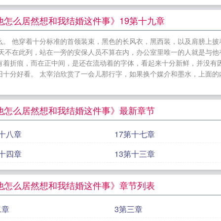
呢。” “挚友吧？我很尊敬你哦。” 没错，就是这样
我从来没有把阿希当做朋友……这样的生活我受够了。
他怎么居然想和我结婚这件事》19第十九章
十分可怜的表情，最终沮丧地说道，“但是我没有太宰就
么。 他穿着十分标准的首领装束，黑色的长风衣，黑西装，以及肩膀上披
时间？” “多久。” “……先定八十年？” “你没救
今天不在此列，站在一旁的安保人员不算在内，办公室里唯一的人就是与他
宰嘛。” “那……和我结婚就答应你。” * “等等
有着折痕，而在正中间，是还在流动着的字体，看起来十分新鲜，并没有因
旧十分好看。 太宰治欣赏了一会儿那行字，如果换个媒介和墨水，上面的
往！” “郑重声明。我不是前mafia，是前mafia干部。
------------ 【阅读指南】 1cp是宰，小甜饼，竹
唯一 2综主文野，会综一些异能类作品，主场在文野
他怎么居然想和我结婚这件事》最新章节
梗不变，文名也有点不想改了（目移） 3感谢世界上
能排出来我真的一整个大震惊 4喜欢我就收藏我！不
第十八章
17第十七章
-----------------------推推原创预收，收藏够了大
第十四章
13第十三章
做人了》点专栏直达·《高考落榜就要回去登基》 xx
际转校生。 “拉因利希斯同学……” “叫我希因就好
他怎么居然想和我结婚这件事》章节列表
意思是，你放弃了十点上学两点放学活动丰富到不可思议
念高三了是吗？” “对呀！很久之前和dd同学通信的时
二章
3第三章