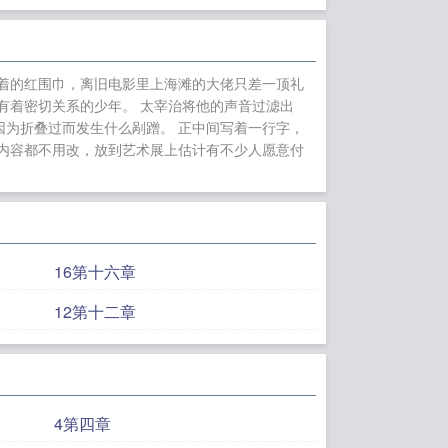
的态度，简直太过
” 在对面的土御门
不行，你能不能再多
着的红围巾，离旧电影里上海滩的大佬只差一顶礼
了。” “因为我真
有着密切关系的少年。 太宰治将他的声音过滤出
、警察怎么可以和前
为折叠过而发生什么剐蹭。 正中间写着一行字，
内容都不用改，放到艺术展上估计有不少人愿意付
” “这不是更糟糕了
马竹马日久生情，双方
。文名文案开文都可
最会排版的猹猹这么
喜欢我就求求
16第十六章
概就会开！接档大概是
12第十二章
高中的高三部，忽然
。” “好的，希因
的国外私立学校，
候，我就很羡慕大家
4第四章