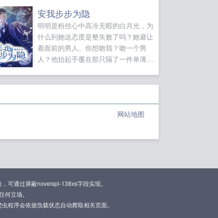
没有自己的嫂子吗
欢
幻。禁忌书屋提供无限觉醒之分裂最新
安我步步为隐
爸爸都是男妈
章节全文免费阅读！。...
明明是粉丝心中高冷无暇的白月光，为
了英国公爵的崽
开
什么到她这态度是整失败了吗？她避让
着面前的男人。你想吻我？吻一个男
人？他抬起手覆在那只隔了一件单薄睡
衣的裹胸带上，眼角含笑，你是打算让
我动手拆它？你什么时候知道的。在你
记忆里知道我之前，不然你以为我为什
么千方百计让你和我一起住？呵，果真
网站地图
深谋远虑。不，只是饥渴难...
屏蔽novelspi-138xs字段实现。
任何立场。
爬虫程序会依据负载状态自动爬取相关页面。