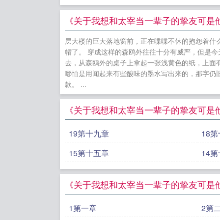
你的什么人
分了。 “
《关于我想和太宰当一辈子的挚友可是
希，露出了
层大楼的巨大落地窗前，正在喋喋不休的抱怨着什
容忍我一段
帽了。 穿成这样的森鸥外往往十分有威严，但是
的很喜欢太
去，从森鸥外的桌子上拿起一张浅黄色的纸，上面
哪怕是用闻起来有些酸味的墨水写出来的，那字仍
mafia交
款。 ...
吗！！！”-
都是对方的
《关于我想和太宰当一辈子的挚友可是
能会更换，
长的名字都
19第十九章
18
你！ 5待定！
15第十五章
14
《圣杯不想
来了一位国
《关于我想和太宰当一辈子的挚友可是
同学。你的
来我们这里
1第一章
2第