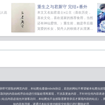
貌美beta是假少爷
心动赫兹[追妻]
摇摇欲坠
[娱乐圈]你
重生之与君厮守 完结+番外
游戏Ⅴ
直男，但标记龙傲天好兄弟
书穿之装瞎
听说我
别人说
本文又名如君道士x公主（喜欢历史，
闺蜜crush后的修罗场
我，恶女，在线搞事
直男留子怀
喜欢文化，喜欢道家的推荐食用，当然
子揣了权臣的崽
还有神仙爱情。）重生前，她是帝后最
宠爱的长女，契丹人的铁骑才从澶渊撤
离，朝堂之上风波再起，道士一举夺魁
状元及第，引东京城无数女子青睐。几
年后中宫失信于帝，她被迫下嫁大将
军，将挽发为她入朝的道士冷落一旁。
一道圣旨，道士被迫尚三公主成为驸
马，然三公主于新婚之夜薨逝，皇帝震
怒，将驸马贬到塞外。临前，她冷眼嘲
笑，道士克妻乎？道士离去的背影决
然，唇止后她才发现，原来，泪水是苦
涩的。朝中风起云涌，谁知身为驸马的
将军举兵造反，夺了弟弟的皇位将她囚
可获取的网页内容，本站爬虫遵循robots协议，若您的网站不希望被本站爬虫抓取，可通过
禁于宫内，最后落得一个被赐死扔于乱
抓取到的内容由程序自动进行排版处理再展现，不涉及更改内容，不针对任何内容表述
葬岗的下场。…...
（站点内容必须允许游客访问，本站爬虫不会抓取需要登录后才展现内容的站点），
如内容有违规，请通过本站反馈功能提交给我们进行删除处理。