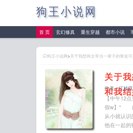
狗王小说网
首 页
玄幻修真
重生穿越
都市小说
狗王小说网
>
关于我想和太宰当一辈子的挚友可
关于我
作者：
江枝亚
和我结
【中午12
假w】* 
从小就认识
他在一起的