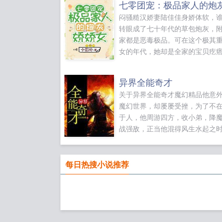
闷骚糙汉娇妻陆佳佳身娇体软，
转眼成了七十年代的草包炮灰，
家都是恶毒极品。可在这个极其
女的年代，她却是全家的宝贝疙
父陆母佳佳是我的心头肉，就得
着。哥哥们我妹妹体弱多病，怎
异界全能奇才
农活！陆佳佳我要王炸！陆佳佳
关于异界全能奇才魔幻精品他意
开软饭男，顺便找了全村最有力
魔幻世界，却屡屡受挫，为了不
子。薛彦性格闷骚，面带凶气，
于人，他周游四方，收小弟，降
冷硬，一手就能将陆佳佳托起，
战强敌，正当他混得风生水起之
不放手各位书友要是觉得七零团
界的一个巨大密辛却慢慢浮出水
家人的炮灰娇娇女还不错的话请
（战职者（魔兽）等级黑铁，青
记向您QQ群和微博里的朋友推荐
银，黄金，白金，圣级。）最终
每日热搜小说推荐
哦！...
觉醒已经开启，请君品鉴！...