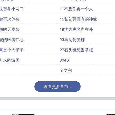
阿祛智斗小两口
11不想你再一个人
吾命再次休矣
15私刻莫须有的神像
林恕的天华纸
19沈大夫名声在外
狗屁的医者仁心
23再见化灵柳
可真是个大孝子
27石头也想当掌柜
远方来的游医
3040
全文完
查看更多章节...