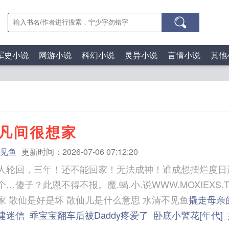
军史小说
网游小说
科幻小说
灵异小说
言情小说
其他
凡间很想家
见鱼
更新时间：2026-07-06 07:12:20
人轮回，三年！还不能回家！无法成神！谁成想摆烂度日
傻子？此恩不得不报。魔.蝎.小.说WWW.MOXIEXS.TOP 散仙啥意
家 散仙是好是坏 散仙儿是什么意思 水清不见鱼
撬走母亲
建迷信
乖宝宝翻车后被Daddy疼爱了
卧底小警花[年代]