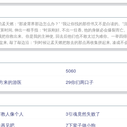
攻［快穿］
救命！错把妖尊当炉鼎了
神豪文男主是我爸
术师非正常恋爱攻略
候鸟的岛
恩恩今天几岁了
科学主义
了
我将双打队友护至身前，自己站桩躺赢
神豪投资，日
孟天燃：“那凌霄界那边怎么办？” “我让你找的那些书又不是白读的。”
昭昭
李师傅拳打好莱坞[六零]
帝悔
天幕今天也在直播我
算时间, 伸出一根手指：“时辰刚好, 不出一炷香, 他的身躯必会爆裂而
我把你救出来。你是我的主神使, 回去后他们也不敢太过为难你。一举四得,
盆来, 敲了敲边沿：“到时候让孟天燃把散去的那点再收集拼起来, 凑成不会
5060
远方来的游医
29你们两口子
何教人像个人
3引魂竟然失败了
缘再见吧
7下辈子做小狗