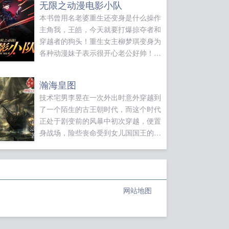
无限之动漫电影小队
本书曾用名老婆重生还变身是什么操作
主角我，王皓，今天就要打爆掠夺者和
穿越者的狗头！重生女主柳梦琪变身为
各种动漫妹子表示很开心老公好帅！队
伍智商担当托尼放出很多钢铁战衣开莽
哇喔，我们的队长大人又要莽过去了。
瀚海皇图
队伍逼格担当宇智波鼬放出完全体须佐
技术宅男李昱在一次外出时意外穿越到
能乎开莽嗯，这就是队长。其他各种属
了一个陌生的古王朝时代，而这个时代
性担当的队员开启...
正处于剧变前的风暴中初次穿越，便置
身战场，险些丧命受到女儿国国王的礼
遇，却意外的被妒忌者抛入深渊一心向
东，回到故土，却发现，盛世王朝繁华
的背后，隐藏着巨大的危机江山，美
人，朋友，爱情一个乱世中的小人物，
网站地图
究竟该何去何从？历尽艰险，李昱...