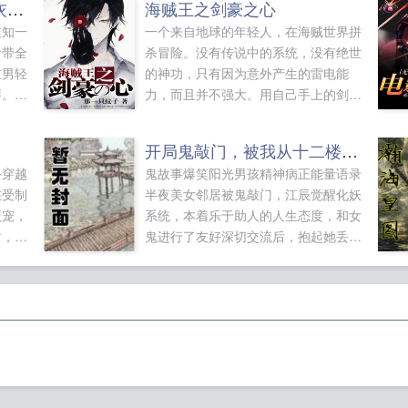
七零团宠：极品家人的炮灰娇娇女
海贼王之剑豪之心
谁知一
一个来自地球的年轻人，在海贼世界拼
附带全
杀冒险。没有传说中的系统，没有绝世
重男轻
的神功，只有因为意外产生的雷电能
瘩。陆
力，而且并不强大。用自己手上的剑和
娇养
自己的一腔热血，让这个世界知道，有
么能干
一个冒险家，他叫维尔。他有两把剑，
开局鬼敲门，被我从十二楼丢下去
一脚踢
无物不断。...
外穿越
鬼故事爆笑阳光男孩精神病正能量语录
的汉
在受制
半夜美女邻居被鬼敲门，江辰觉醒化妖
孤僻又
魔宠，
系统，本着乐于助人的人生态度，和女
自卑也
时，神
鬼进行了友好深切交流后，抱起她丢下
宠极品
面。
了十二楼。此后，为了变强，他走上了
不要忘
铜，白
一条不归路。化身知名庸医，救治病死
卷神明
鬼。投身教学事业，教育学生鬼。当恐
怖禁墟降临，一尊尊阴神屹立，世界陷
入无边的黑暗身化大妖各位书友要是觉
得开局鬼敲门，被我从十二楼丢下去还
不错的话请不要忘记向您QQ群和微博
里的朋友推荐哦！...