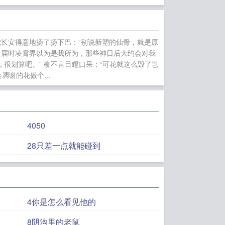
魅魔在向哨恋综当
魔法学院
和冰山上
赚千万[娱乐圈]
[雨
沈长安得意地扬了扬下巴：“别说新塑的仙骨，就是原
搞基建
亡。届时凌霄界以为是我所为，那些神日后大约会对我
 很划算吧。” 柳不言目瞪口呆：“可花就这么毁了岂
凋谢的花做个...
4050
28只差一点就能碰到
4你是怎么看见他的
8阴沟里的老鼠