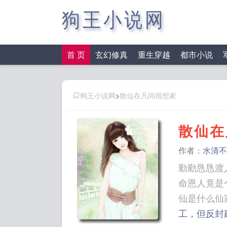
狗王小说网
首 页
玄幻修真
重生穿越
都市小说
狗王小说网
>
散仙在凡间很想家
散仙在
作者：
水清不
勤勤恳恳渡
命恩人竟是个…
仙是什么仙
工，但反封