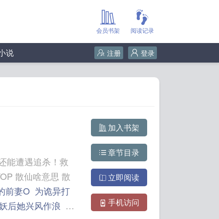
会员书架
阅读记录
小说
注册
登录
加入书架
章节目录
还能遭遇追杀！救
思 散
立即阅读
的前妻O
为诡异打
手机访问
妖后她兴风作浪
路