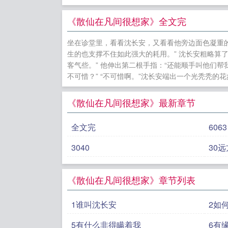
人攻了主角
万人迷
咒
《散仙在凡间很想家》全文完
司隐婚生崽
坐在诊堂里，看看沈长安，又看看他旁边面色凝重的
霖铃同人]
生的也支撑不住如此强大的耗用。” 沈长安粗略算了
客气些。” 他伸出第二根手指：“还能顺手叫他们帮
不可惜？” “不可惜啊。”沈长安端出一个光秃秃的花
《散仙在凡间很想家》最新章节
全文完
6063
3040
30
《散仙在凡间很想家》章节列表
1谁叫沈长安
2如
5有什么非得瞒着我
6有