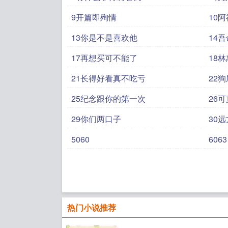
9开篇即殉情
10
13你是不是喜欢他
14
17再想买可不能了
18
21长得好看真不吃亏
22
25纪念跟你的第一次
26
29你们两口子
30
5060
6063
热门小说推荐