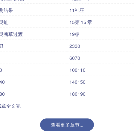
检测结果
11神巫
魔灵蛙
15第 15 章
泛灵魂草过渡
19糖
丑
2330
6070
0
100110
40
140150
80
180190
02章全文完
查看更多章节...