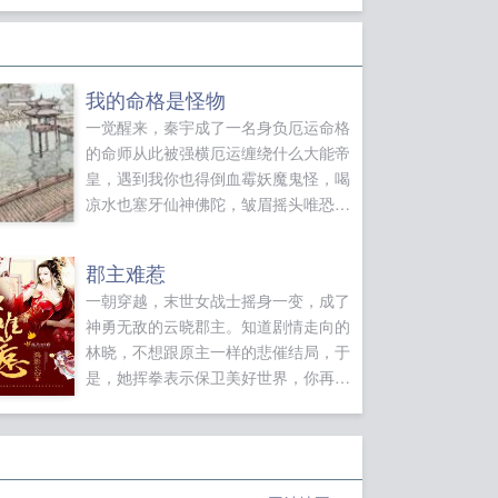
我的命格是怪物
一觉醒来，秦宇成了一名身负厄运命格
的命师从此被强横厄运缠绕什么大能帝
皇，遇到我你也得倒血霉妖魔鬼怪，喝
凉水也塞牙仙神佛陀，皱眉摇头唯恐避
之不及你说我命硬扫把星，我说你胆小
怕事枉作创世元灵。这是一个让别人倒
郡主难惹
霉，自己受益的舒爽故事。各位书友要
一朝穿越，末世女战士摇身一变，成了
是觉得我的命格是怪物还不错的话请不
神勇无敌的云晓郡主。知道剧情走向的
要忘记向您QQ群和微博里的朋友推荐
林晓，不想跟原主一样的悲催结局，于
哦！...
是，她挥拳表示保卫美好世界，你再做
昏君，揍死你！某昏君朕是无辜的，朕
改！完结书天赐良配和名门妾室，欢迎
大家品评...