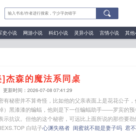
军史小说
网游小说
科幻小说
灵异小说
言情小说
其他
美]杰森的魔法系同桌
更新时间：2026-07-08 07:41:29
密有秘密并不算奇怪，比如他的父亲表面上是花花公子，
掉）黑漆漆的蝙蝠，他则是下一任蝙蝠助手——罗宾的预
表示抗议。但他的这个秘密，可远比上面所说的那些要劲爆
WWW.MOXIEXS.TOP 白咕子
心渊失格者
闺蜜就不能是妻子吗
君不