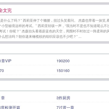
第一纨绔
离梦症
假少爷当了糙汉老婆
与师娘共度良宵
的送信使
寄她篱下
过气男团ACE重生后
仙侠客栈经营R
章全文完
家
娇贡
我是假少爷，大哥早知道
趁她之危
[主SPN]
是什么了吗？” 西莉亚伸了个懒腰，扭过头笑着问。 杰森也带着一抹笑,看
种田]
旧海有声
在离婚综艺直播恋爱
小型秘境这样的考试。” 西莉亚轻咳一声，“我当时不是也不知道呢么
试！你呢？” 杰森抬头看着蔚蓝色的天空，周围时不时吹过一阵柔和的风,
么想法吗？朝你递来橄榄枝的组织应该也不少吧？” ...
1章VIP
190200
70
150160
2 章
3炸厨房
和度检测开篇
7过渡一章