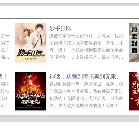
妙手狂医
成了一
纵使你掌管千百亿钱财，拥有天下权利
！为了
又如何？我可以掌管你的命，有命，才
狗儿子
有一切！一个意外得到逍遥医仙传承的
文瀚十
闷骚青年，走上纵横花丛，踩人打脸的
团团
都市狂医之路！...
，也不
武！
神话：从藕到哪吒再到无限进化
恭喜您
天弱小
穿越到神话世界，藕霸变成一株藕，你
获得神
武技特
问我怎么办？没关系，我有神级无限进
！获得
引动
化系统！无限进化，无限升级，成为最
S级
强，成为这片池塘最强的藕！等等！成
地，镇
为最强的藕？不，这还远远不够！我要
崔珏阎
成为这个神话世界最强的哪吒！我要在
！别人
这神话世界中无限进化，称王称霸！
级。武
PO18脸红心跳（18wenyuvip）提供神