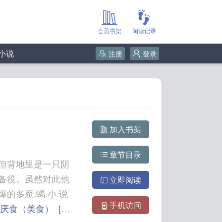
会员书架
阅读记录
小说
注册
登录
加入书架
章节目录
但背地里是一只阴
备役。虽然对此他
立即阅读
的多魔.蝎.小.说
手机访问
厌食（美食）
[唐