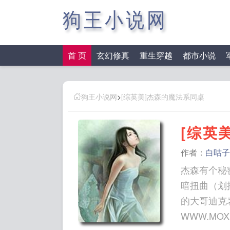
狗王小说网
首 页
玄幻修真
重生穿越
都市小说
狗王小说网
>
[综英美]杰森的魔法系同桌
[综英
作者：
白咕子
杰森有个秘
暗扭曲（划
的大哥迪克