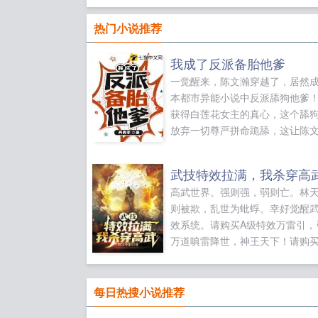
热门小说推荐
我成了反派备胎他爹
一觉醒来，陈文瀚穿越了，居然
本都市异能小说中反派舔狗他爹
获得白莲花女主的真心，这个舔
放弃一切尊严拼命跪舔，这让陈
分愤怒。一个白莲婊就把你耍的
转，这种傻雕不配当我的继承人
武技特效拉满，我杀穿高
配当我的儿子，给老子滚！叮！
高武世界。强则强，弱则亡。林
把女主所有亲戚开出自己公司，
则被欺，乱世为蚍蜉。幸好觉醒
级商业技能！获得宗师级八极拳
效系统。请购买A级特效万雷引，
魅惑之...
万道嗔雷降世，神王天下！请购买
特效万魔吞天，化身万魔法相天
杀峥嵘九天！请购买SSS级特效
罗，渡地府降临人间，主宰天地
每日热搜小说推荐
一辈子学不会的武技，我直接满