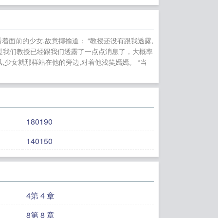
后
做安大小姐的宠
PG！
狼人杀：联
猎人温丹
带清冷女主
着面前的少女,故意揶揄道： “教授还没有跟我透露,
不过我们教授已经跟我们透露了一点点消息了，大概率
少女就那样站在他的旁边,对着他浅笑嫣嫣。 “当
180190
140150
4第 4 章
8第 8 章