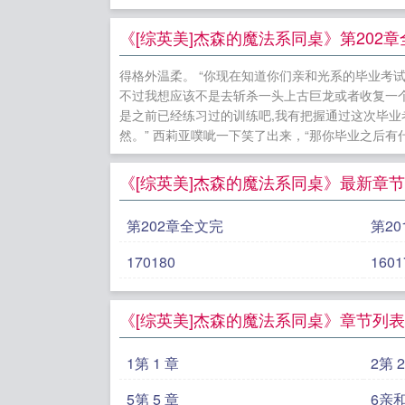
+武周]长安
猫
米花町
《[综英美]杰森的魔法系同桌》第202
赛最强预言
得格外温柔。 “你现在知道你们亲和光系的毕业考试
回乡养螃蟹[
不过我想应该不是去斩杀一头上古巨龙或者收复一个
是之前已经练习过的训练吧,我有把握通过这次毕业考
然。” 西莉亚噗呲一下笑了出来，“那你毕业之后有什
《[综英美]杰森的魔法系同桌》最新章节
第202章全文完
第20
170180
1601
《[综英美]杰森的魔法系同桌》章节列表
1第 1 章
2第 
5第 5 章
6亲