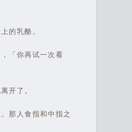
脸上的乳酪。
语，「你再试一次看
地离开了。
人。那人食指和中指之