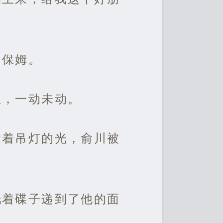
的保姆。
里，一动未动。
射着吊灯的光，俞川被
托着碟子递到了他的面