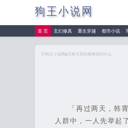
狗王小说网
首 页
玄幻修真
重生穿越
都市小说
狗王小说网
>
没有月亮的夜晚讲的什么
「再过两天，韩
人群中，一人先举起