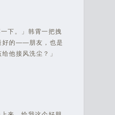
荐一下。」韩霄一把拽
最好的——朋友，也是
该给他接风洗尘？」
端上来，给我这个好朋