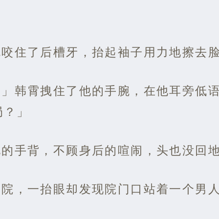
死咬住了后槽牙，抬起袖子用力地擦去
？」韩霄拽住了他的手腕，在他耳旁低
局？」
他的手背，不顾身后的喧闹，头也没回
前院，一抬眼却发现院门口站着一个男