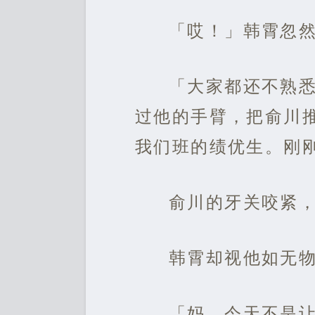
「哎！」韩霄忽
「大家都还不熟
过他的手臂，把俞川
我们班的绩优生。刚
俞川的牙关咬紧
韩霄却视他如无
「妈，今天不是