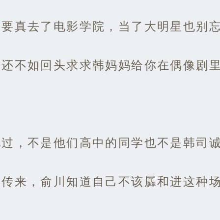
后要真去了电影学院，当了大明星也别
，还不如回头求求韩妈妈给你在偶像剧
。
见过，不是他们高中的同学也不是韩司
音传来，俞川知道自己不该羼和进这种