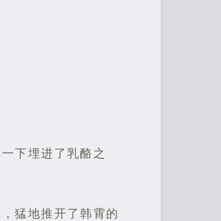
鼻一下埋进了乳酪之
嗽，猛地推开了韩霄的