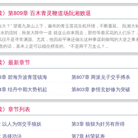
无防盗章节
素眠商久序小说
柔弱小师妹今天也在暴揍修
京春大结局+(番外)
九天吞道笔趣阁免费阅读
分家断亲
》第809章 百木青灵鞭道场阮湘败退
番外)
纸约蜜宠
顾总给我滚远点
总裁，抱一抱！
幼龙
大？” 望着九泉山上下，遍布的青玉莲花生机环绕，不断蔓延。 阮湘大袖
陈飘飘小说
分家断亲我靠签到系统种田致富陈飘飘无防
 潺潺水韵流转，秋泉大阵中一道 就这么你来我去，那些等着买花的人们乐
揍修真界笔趣阁
叶虞叶柠儿小说
林德小说
重生都市之
凤仪不是寻常渊源。尤其，他四叔平琳还做出这种事谋刺御驾的大逆之事
的话，基本上是可以稳住榜首的。 “不是两千万盒么？...
林德无防盗章节
幼龙的人类观察记录大结局+(番外)
分
趣阁
素眠商久序诱她入京春无防盗章节
读》最新章节
08章 碧海升波青莲镇海
第807章 两派兑子交手搏杀
04章 结丹中期大势初起
第803章 参悟玄妙修为突破
读》章节列表
章 以人为饵交手狼妖
第3章 狼狈为奸另有所得
章 选择功法
第7章 枯荣延寿