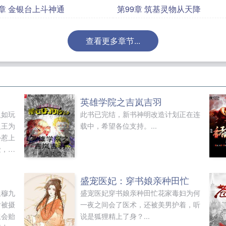
8章 金银台上斗神通
第99章 筑基灵物从天降
查看更多章节...
英雄学院之吉岚吉羽
人如玩
此书已完结，新书神明改造计划正在连
之王为
载中，希望各位支持。...
外惹上
脸，真
介意你
上他，
盛宠医妃：穿书娘亲种田忙
刚从监
姐穆九
盛宠医妃穿书娘亲种田忙花家毒妇为何
却又介
后被摄
一夜之间会了医术，还被美男护着，听
崩溃，
姐会贻
说是狐狸精上了身？...
会是！