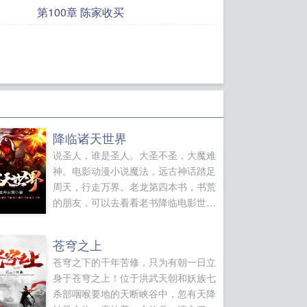
第100章 陈家收买
降临诸天世界
说圣人，谁是圣人。大圣不圣，大魔难
神。电影动漫小说魔法，远古神话踏足
周天，行走万界。老龙第四本书，书荒
的朋友，可以去看看老书降临电影世界
万界唯一国王的战争...
苍穹之上
苍穹之下的千年苦修，只为有朝一日立
身于苍穹之上！位于洪武天朝和妖族七
杀部咽喉要地的天断峡谷中，忽有天降