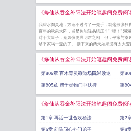
叶虞叶柠儿
外)
诱她入
《修仙从吞金补阳法开始笔趣阁免费阅读
富大结局+(
我碧水阁灵地，方逸不过占了一先手，就这般张狂自
阁免费阅读
百年的秋泉大阵，岂是你能轻易镇压？” “嗡！”
今天也在暴
对于大皇子，秦凤仪更具明君之相，但，平家与秦
够平家喝一壶的了。 接下来的两天如果没有太大变数
类观察记录
种田致富笔
《修仙从吞金补阳法开始笔趣阁免费阅
第809章 百木青灵鞭道场阮湘败退
第8
第805章 赠予灵物门中扶持
第8
《修仙从吞金补阳法开始笔趣阁免费阅
第1章 再活一世合欢秘法
第2
第5章 幻阵问心外门弟子
第6