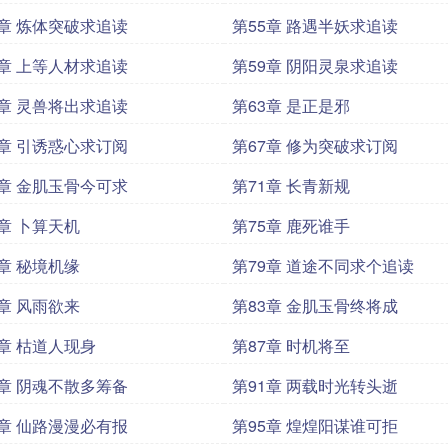
4章 炼体突破求追读
第55章 路遇半妖求追读
8章 上等人材求追读
第59章 阴阳灵泉求追读
2章 灵兽将出求追读
第63章 是正是邪
6章 引诱惑心求订阅
第67章 修为突破求订阅
0章 金肌玉骨今可求
第71章 长青新规
4章 卜算天机
第75章 鹿死谁手
8章 秘境机缘
第79章 道途不同求个追读
2章 风雨欲来
第83章 金肌玉骨终将成
6章 枯道人现身
第87章 时机将至
0章 阴魂不散多筹备
第91章 两载时光转头逝
4章 仙路漫漫必有报
第95章 煌煌阳谋谁可拒