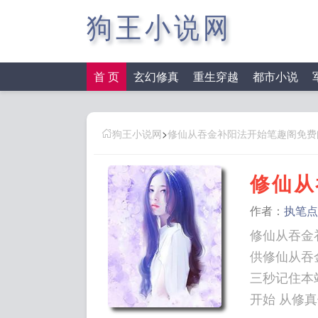
狗王小说网
首 页
玄幻修真
重生穿越
都市小说
狗王小说网
>
修仙从吞金补阳法开始笔趣阁免费
修仙从
作者：
执笔点
修仙从吞金
供修仙从吞
三秒记住本站：狗王小
开始 从修