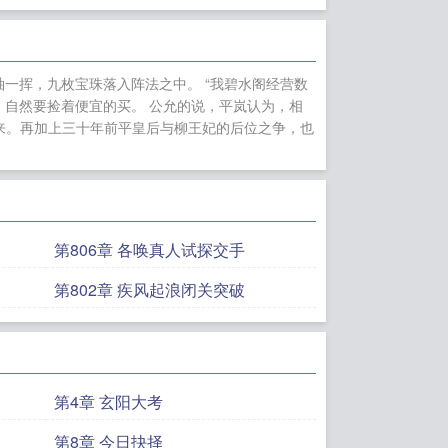
真界大结局+(番
我靠签到系统种田致
的人类观察记录笔趣
一挥，九枚宝珠落入阵法之中。 “我碧水阁经营数
盗章节
柔弱小师妹
了，自然要捡着便宜的买。 公允的说，平岚认为，相
逆天魔帝
幼龙的人
来。再加上三十年前平皇后与柳王妃的后位之争，也
家断亲我靠签到系统
第806章 各唤真人试探交手
第802章 疾风起浪闭关突破
第4章 玄阳大考
第8章 今日抉择