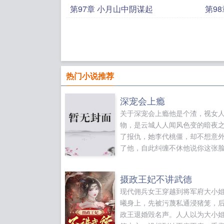
第97章 小月山中阴谋起
第9
热门小说推荐
深宠会上瘾
关于深宠会上瘾他是个渣，视女
物，是云城人人闻风色变的暗夜
了报仇，她李代桃僵，却不想意
了他，自此纠缠不休他说你这张
让人又爱又恨又讨厌！她说我不
把我当替身！所有人都说她配不
摄政王妃不讲武德
因为她脏她坐过牢，却忘了他也
现代佣兵女王穿越到将军府大小
狱出来不久他沉迷于她的柔情，
曦身上，先被污蔑私通浸猪笼，
怀着她肮脏的身体，挣扎到几欲
政王退婚毁名声。人人以为大小
他一直以为她是他的，这辈子都