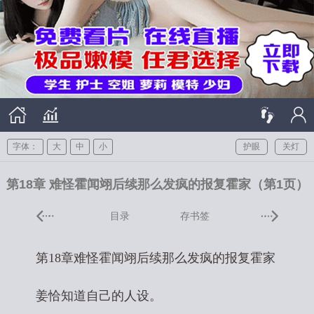
字体：
大
中
小
护眼
关灯
第18章 难怪霍闻翊后续那么发疯的报复霍家（第1页）
目录
存书签
第18章难怪霍闻翊后续那么发疯的报复霍家
姜恰知道自己的人设。