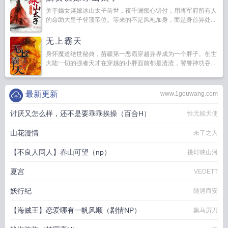
关于嫡女谋嫁冰山太子前世，夜千澜痴心错付，用将军府所有人
的命助大皇子登顶帝位。等来的不是风袍加身，而是身首异处...
无上霸天
身怀魔道绝世秘典，苗疆第一恶霸穿越异界成为一个胖子。创世
大陆一切的强者天才在穿越的小胖面前都是渣渣，饕餮神功吞...
最新更新
www.1gouwang.com
讨厌又怎么样，还不是要乖乖挨操（百合H）
性无能天使
山花漫情
未了之人
【不良人同人】春山可望（np）
挑灯映山河
夏宫
VEDETT
妖行纪
随遇而安
【海贼王】恋爱哪有一帆风顺（剧情NP）
飙马厉刀