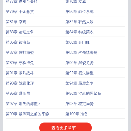
第77章 参观至秦镇
第78章 立威
第79章 千金悬赏
第80章 爵位系统
第81章 京观
第82章 轩然大波
第83章 论坛之争
第84章 特级药农
第85章 镇海岛
第86章 开门红
第87章 攻打海盗
第88章 占领镇海岛
第89章 守株待兔
第90章 黑蛟龙骑
第91章 激烈战斗
第92章 损失惨重
第93章 战意化形
第94章 最后之争
第95章 碾压局
第96章 混乱的黑鲨岛
第97章 消失的海盗团
第98章 稳定局势
第99章 暴风雨之前的平静
第100章 准备
查看更多章节...