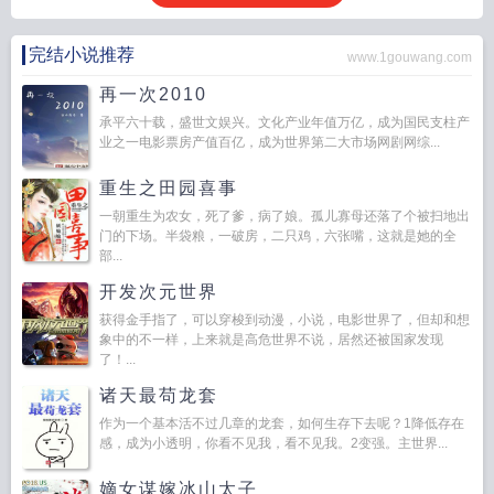
完结小说推荐
www.1gouwang.com
再一次2010
承平六十载，盛世文娱兴。文化产业年值万亿，成为国民支柱产
业之一电影票房产值百亿，成为世界第二大市场网剧网综...
重生之田园喜事
一朝重生为农女，死了爹，病了娘。孤儿寡母还落了个被扫地出
门的下场。半袋粮，一破房，二只鸡，六张嘴，这就是她的全
部...
开发次元世界
获得金手指了，可以穿梭到动漫，小说，电影世界了，但却和想
象中的不一样，上来就是高危世界不说，居然还被国家发现
了！...
诸天最苟龙套
作为一个基本活不过几章的龙套，如何生存下去呢？1降低存在
感，成为小透明，你看不见我，看不见我。2变强。主世界...
嫡女谋嫁冰山太子