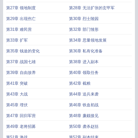
第27章 领地制度
第28章 无法扩张的玄甲军
第29章 出现伤亡
第30章 烈士陵园
第31章 难民营
第32章 部门雏形
第33章 扩军
第34章 思量领地发展
第35章 钱途的变化
第36章 私有化准备
第37章 战国七雄
第38章 进入副本
第39章 自由放养
第40章 领取任务
第41章 突破
第42章 截粮
第43章 大战
第44章 追兵来袭
第45章 埋伏
第46章 铁血初战
第47章 回归军营
第48章 廉颇接见
第49章 老将招募
第50章 袭杀赵括
第51章 激战
第52章 副本结束