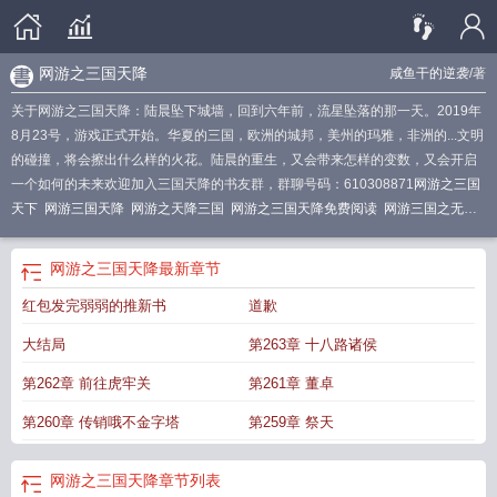
网游之三国天降
咸鱼干的逆袭
/著
关于网游之三国天降：陆晨坠下城墙，回到六年前，流星坠落的那一天。2019年
8月23号，游戏正式开始。华夏的三国，欧洲的城邦，美州的玛雅，非洲的...文明
的碰撞，将会擦出什么样的火花。陆晨的重生，又会带来怎样的变数，又会开启
一个如何的未来欢迎加入三国天降的书友群，群聊号码：610308871
网游之三国
天下
网游三国天降
网游之天降三国
网游之三国天降免费阅读
网游三国之无限
融合
网游三国之天启降临
网游之三国降临
网游三国之天降神兵免费阅读
网游
三国之最强神话
三国之网游天下
网游三国之天下无敌
网游三国之天降神兵
网游之三国天降
最新章节
txt
网游三国之天降神兵免费
网游之三国天地
网游之三国降世
网游三国天降神
红包发完弱弱的推新书
道歉
兵免费
网游三国类排行榜
网游之三国天降 咸鱼干的逆袭
网游三国之天降神
兵
网游之三国天下无双
网游之三国天降txt
网游三国之三国天降
网游三国之天
大结局
第263章 十八路诸侯
运
网游之诸天降
网游重生之三国天降
网游三国之天下诸侯免费阅读
三国网游
类推荐
第262章 前往虎牢关
第261章 董卓
第260章 传销哦不金字塔
第259章 祭天
网游之三国天降
章节列表