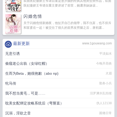
双面医妃傲娇王爷请自重是墨夕颜的经典其他类型类作品，双面
医妃傲娇王爷请自重主要讲述了前世，她遭亲妹妹设...
闪婚危情
关于闪婚危情新婚夜，他扯开自己的领带，我不仇富，也不排斥
和富婆在一起！被交往了很久的前男友劈腿之后，唐初露...
最新更新
www.1gouwang.com
无意引诱
平淡如水
偷窥老公出轨（女绿红帽）
今晚开高铁
生而为Beta，她很抱歉（abo np)
犬眉
牝马传
勤务小兵
我不想当黄毛，可是……
汨罗渊水乱拍坡
耽美女配绑定攻略系统后（弯掰直）
伪人12138
沉溺，淫欲之音
困倦日常