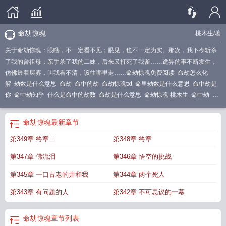
命劫惊魂
桃木生
/著
关于命劫惊魂：眼瞎，不一定看不见；眼见，也不一定为实。那次，我下令斩杀
了我的曾祖母；亲手杀了我的二妹，后来又打死了我爹……诡异的事不断发生，
仿佛透着层雾，叫我看不清，该往哪里走……
命劫惊魂免费阅读
命劫怎么化
解
劫数是什么意思
命劫
命中的劫
命劫惊魂txt
命里劫数是什么意思
命中劫是
你
命中劫知乎
什么是命中的劫数
命劫是什么意思
命劫惊魂 桃木生
命中劫
命
劫英语
什么是命劫
命里有劫怎么破
命劫的年龄是哪些
命劫怎么度过
命劫难
逃
命中劫什么意思
命劫什么意思
命劫的意思
命劫惊魂在线阅读
天命劫是什么
命劫惊魂
最新章节
意思
什么是命中劫
怎么破命劫
命劫是什么
命劫英文
命劫可以破吗
惊魂劫
命
第349章 终章二
第348章 终章
中劫啥意思
惊魂劫免费
命中劫数真的存在吗
什么是 命中 劫数
什么叫命劫
第347章 佛流泪
第346章 悟空的挑战
第345章 一口古老的井和我
第344章 两个死人
第343章 有问题的人
第342章 不可思议的一幕
命劫惊魂
章节列表