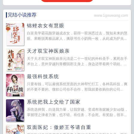
完结小说推荐
www.1gouwang.com
锦鲤农女有慧眼
白富美学霸花颜穿越成农女，获得一双洞悉过去，预知未来的慧
眼。果断脱离极品家人，擒获书生小奶狗一枚，从此成为护夫...
天才双宝神医娘亲
关于天才双宝神医娘亲元清是二十一世纪的外科圣手，累死在手
术台上，意外穿越到青樱国郡主身上，身边还带着两个萌娃。...
最强科技系统
只要有钱，可以雇佣系统里面的大神帮忙打工，各种高科技，爽
的不要不要的。微软公司你不合作，那我就要收购你的公司...
系统把我上交给了国家
系统选择我，白送我力量，让我穿越。变成布洛妮娅少女up版，
掌握理之律者力量，也不错。有任务，不会死。有奖励，很丰...
双面医妃：傲娇王爷请自重