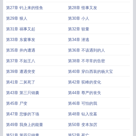
第27章 钓上来的怪鱼
第28章 怪事又发
第29章 狠人
第30章 小人
第31章 祸事又起
第32章 较量
第33章 东窗事发
第34章 潜逃
第35章 井内遭遇
第36章 不该遇到的人
第37章 不如王八
第38章 不寻常的告密
第39章 遭遇突变
第40章 穿白西装的杨大宝
第41章 二舅死了
第42章 驼峰的变化
第43章 第三只锦囊
第44章 尊严的丧失
第45章 尸变
第46章 可怕的我
第47章 悲惨的下场
第48章 钻入坟墓
第49章 我身上的能量
第50章 变本加厉
第51章 第四只锦囊
第52章 死亡