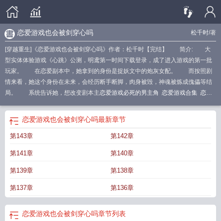
恋爱游戏也会被剑穿心吗
松千时
/著
[穿越重生]《恋爱游戏也会被剑穿心吗》作者：松千时【完结】 简介: 大
型实体体验游戏《心跳》公测，明鸢第一时间下载登录，成了进入游戏的第一批
玩家。 在恋爱副本中，她拿到的身份是捉妖文中的炮灰女配。 而按照剧
情来看，她这个身份在未来，会经历断手断脚，肉身被毁，神魂被炼成傀儡等结
局。 系统告诉她，想改变剧本主
恋爱游戏必死的男主角
恋爱游戏合集
恋爱
游戏能用来解决所有问题
恋爱游戏有什么
恋爱游戏也会被剑穿心吗全文阅读
恋
爱游戏里的男主角
恋爱游戏有问题
恋爱游戏主角
恋爱游戏网游
恋爱游戏也会
恋爱游戏也会被剑穿心吗
最新章节
被剑穿心吗免费
恋爱游戏cp
恋爱游戏叫什么
恋爱游戏会长出两个宰吗
恋爱游
第143章
第142章
戏也会被剑穿心吗松千时
恋爱游戏也会被剑穿心吗txt
第141章
第140章
第139章
第138章
第137章
第136章
恋爱游戏也会被剑穿心吗
章节列表