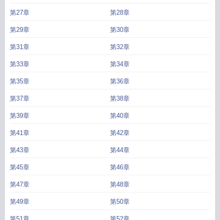
第27章
第28章
第29章
第30章
第31章
第32章
第33章
第34章
第35章
第36章
第37章
第38章
第39章
第40章
第41章
第42章
第43章
第44章
第45章
第46章
第47章
第48章
第49章
第50章
第51章
第52章