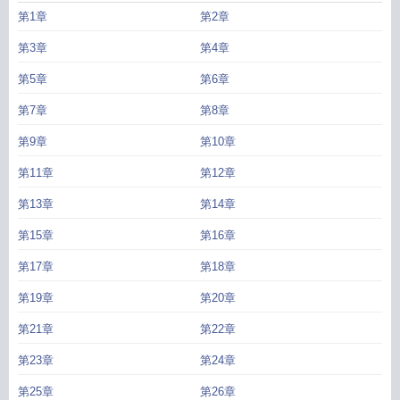
第1章
第2章
第3章
第4章
第5章
第6章
第7章
第8章
第9章
第10章
第11章
第12章
第13章
第14章
第15章
第16章
第17章
第18章
第19章
第20章
第21章
第22章
第23章
第24章
第25章
第26章