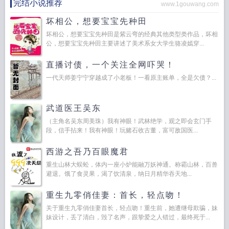
完结小说推荐
www.1gouwang.com
坏相公，想要宝宝先种田
坏相公，想要宝宝先种田是紫云弯的经典其他类型类作品，坏相
公，想要宝宝先种田主要讲述了美术系女大学生骆凌嫣穿...
直播讨债，一个关注全网吓哭！
一代天师姜宁宁穿越成了小老板！一看原主账单，全是欠债？...
武道医王吴东
（主角名吴东周美珠）我有神眼！武林绝学，观之即会玄门手
段，信手拈来！我有神眼！玩赌石收古董，富可敌国医...
西游之吾乃百眼魔君
重生山林大蜈蚣，体内一座小炉能融万妖神通。称霸山林，百兽
避退。饿了食灵果，渴了饮清泉，纳日月精华吞天地...
重生九零俏佳妻：首长，轻点吻！
关于重生九零俏佳妻首长，轻点吻！重生前，她遭继母欺骗，妹
妹设计，丢了清白，毁了名声，跟挚爱之人错过，最终死于...