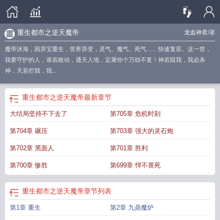
重生都市之逆天魔帝
龙血神君
/著
魔帝沐海，因异宝重生，世界异变，灵气、魔气、死气……快速复苏。这一世，
我要守护的人，谁若敢动，通天入地，定屠你个万劫不复！神若阻我，我必杀
神，天若拦我，我...
重生都市之逆天魔帝
最新章节
大结局坚持不下去了
第705章 危机时刻
第704章 碾压
第703章 强大的灵石炮
第702章 黑面人
第701章 胜利
第700章 惨胜
第699章 悍不畏死
重生都市之逆天魔帝
章节列表
第1章 重生
第2章 九鼎魔炉