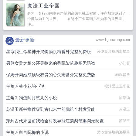
魔法工业帝国
身为一名行业内卓有声望的高级机械工程师，许亦却穿越到了一
个魔法为主的世界。 在这个工业基础几乎为零的世界里，
许...
最新更新
www.1gouwang.com
星穹我生命星神开局奖励阮梅番外完整免费版
爱吃黄块块的海星星
男尊女贵之相公还是抢来的香阮柒笔趣阁无防盗
小知否
保姆开局她成顶级权贵的心尖宠番外完整免费版
乖乖盛放
主角叫林小花的小说
橙汁爱上玉米花
主角叫狗蛋阿月悠儿的小说
油茶汤
苏温玉新书推荐穿到古代末世前我给全村发异能
苏温玉
穿到古代末世前我给全村发异能江羡梨笔趣阁无防盗
苏温玉
主角叫白言阮梅的小说
爱吃黄块块的海星星