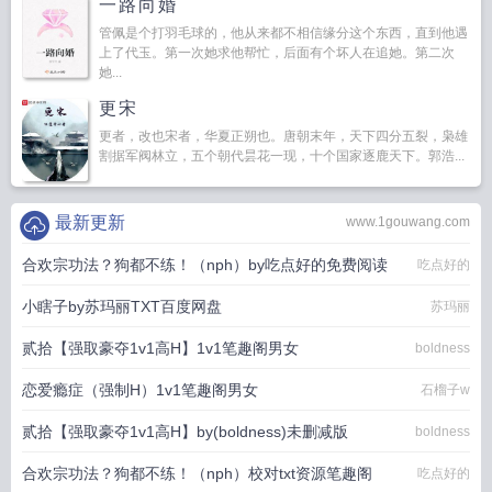
一路向婚
管佩是个打羽毛球的，他从来都不相信缘分这个东西，直到他遇
上了代玉。第一次她求他帮忙，后面有个坏人在追她。第二次
她...
更宋
更者，改也宋者，华夏正朔也。唐朝末年，天下四分五裂，枭雄
割据军阀林立，五个朝代昙花一现，十个国家逐鹿天下。郭浩...
最新更新
www.1gouwang.com
合欢宗功法？狗都不练！（nph）by吃点好的免费阅读
吃点好的
小瞎子by苏玛丽TXT百度网盘
苏玛丽
贰拾【强取豪夺1v1高H】1v1笔趣阁男女
boldness
恋爱瘾症（强制H）1v1笔趣阁男女
石榴子w
贰拾【强取豪夺1v1高H】by(boldness)未删减版
boldness
合欢宗功法？狗都不练！（nph）校对txt资源笔趣阁
吃点好的