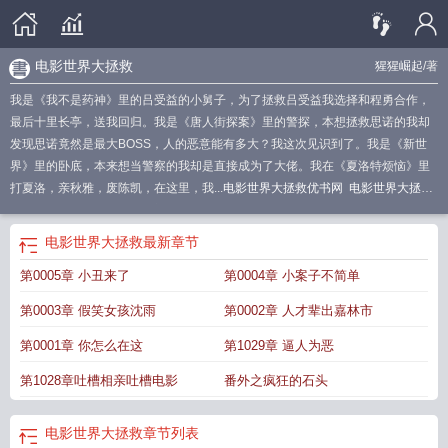
电影世界大拯救
猩猩崛起
/著
我是《我不是药神》里的吕受益的小舅子，为了拯救吕受益我选择和程勇合作，
最后十里长亭，送我回归。我是《唐人街探案》里的警探，本想拯救思诺的我却
发现思诺竟然是最大BOSS，人的恶意能有多大？我这次见识到了。我是《新世
界》里的卧底，本来想当警察的我却是直接成为了大佬。我在《夏洛特烦恼》里
打夏洛，亲秋雅，废陈凯，在这里，我...
电影世界大拯救优书网
电影世界大拯
救!
电影世界大拯救 第945章
电影世界大拯救评论
电影世界大拯救好看吗
诸天
电影世界大拯救
从影视世界开始穿越诸天
电影世界大拯救628章
电影世界大拯
电影世界大拯救
最新章节
救完整版
电影世界大拯救好看么
电影世界大拯救起点
电影世界大拯救5200
电
第0005章 小丑来了
第0004章 小案子不简单
影世界大拯救快眼
电影世界大拯救txt八零
电影世界大拯救193章
电影世界大拯
救txt
诸天影视大穿梭
电影世界大拯救女主角有几个
电影世界大拯救精校版
电
第0003章 假笑女孩沈雨
第0002章 人才辈出嘉林市
影世界大拯救TXT免费
电影世界大拯救看不了
电影世界大拯救精校
诸天万界之
大拯救
电影世界大拯救起点中文网
电影世界大拯救 猩猩崛起
电影世界大拯救
第0001章 你怎么在这
第1029章 逼人为恶
123
电影世界大拯救百度百科
电影世界大拯救百科
电影世界大拯救猩猩崛
第1028章吐槽相亲吐槽电影
番外之疯狂的石头
起
电影世界大拯救完整章节
电影世界穿梭门
电影世界大拯救TXT百度
电影世
界大拯救zip
电影世界大拯救无防盗阅读
电影世界大拯救最新章节
电影世界大
拯救贴吧
电影世界大拯救203章
电影世界大拯救如此任务
电影世界大拯救
电影世界大拯救
章节列表