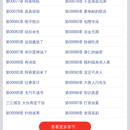
第00077章 阿香转机
第00078章 不是表面兄弟
第00079章 真真假假
第00080章 要奉献的陈浩
第00081章 唯手熟尔
第00082章 包围寺庙
第00083章 劫后余生
第00084章 后会无期
第00085章 这就尴尬了
第00086章 扮猪吃虎
第00087章 有印度神油了
第00088章 唐仁的秘密
第00089章 再演戏
第00090章 顺利脱身杀人夜
第00091章 阿香要回来了
第00092章 流言可杀人
第00093章 往事算计
第00094章 大善人闫先生
第00095章 无巧不成书
第00096章 初识真爱
三江感言 大伙再使下劲
第00097章 打算命案
第00098章 扑朔迷离
第00099章 发现喜剧
查看更多章节...