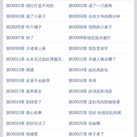
TXT
电影世界大拯救手打
电影世界大拯救无防盗
电影世界大拯救舒阅网
电影
第00001章 闯红灯是不对的
第00002章 成了一只舔狗
世界大拯救812章
第00003章 成了小舅子
第00004章 去你大爷的两分钟
第00005章 吃个橘子
第00006章 强势的小舅子
第00007章 快了
第00008章搞定姐夫被打
第00009章 大佬请上座
第00010章 我负责坐牢
第00011章 从未见过如此厚颜无耻
第00012章 关键人物去哪了
之人
第00013章 偶遇
第00014章 如此戏剧化
第00015章 反派不会缺席
第00016章 布局
第00017章 孤男寡女
第00018章 好消息坏消息
第00019章 剧情变了
第00020章 泼妇骂街防狼喷雾
第00021章 善心前事
第00022章 说好 的酒后乱性呢
第00024章 想好办法了
第00025章 你妹啊
第00026章 情难禁
第00027章 终于来了