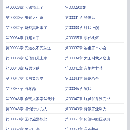
第00028章 套路撞上了
第00029章她
第00030章 鬼知人心毒
第00031章 等东风
第00032章 麻烦真出事了
第00033章 好戏上演
第00034章 打起来了
第00035章 李代桃僵
第00036章 死道友不死贫道
第00037章 连坐开个小会
第00038章 送他们见上帝
第00039章 大王叫我来巡山
第00040章 玩票大的
第00041章 合格的韭菜
第00042章 买房要趁早
第00043章 嗨皮巧合
第00044章 野坏蠢
第00045章 演戏
第00046章 会玩大案索然无味
第00047章 坑爹任务没完成
第00048章 谨慎潜水凡人
第00049章 背锅开业曝光
第00050章 医疗旅游散伙
第00051章 药酒中西医诊所
第00052章 平安出事
第00053章 我不想死