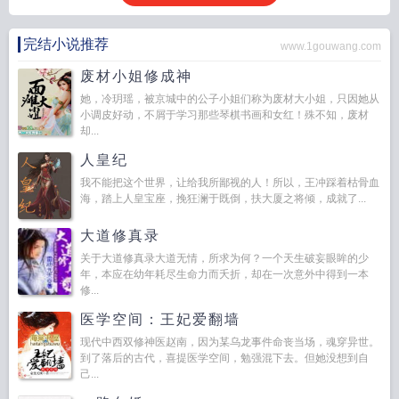
完结小说推荐
www.1gouwang.com
废材小姐修成神
她，冷玥瑶，被京城中的公子小姐们称为废材大小姐，只因她从
小调皮好动，不屑于学习那些琴棋书画和女红！殊不知，废材
却...
人皇纪
我不能把这个世界，让给我所鄙视的人！所以，王冲踩着枯骨血
海，踏上人皇宝座，挽狂澜于既倒，扶大厦之将倾，成就了...
大道修真录
关于大道修真录大道无情，所求为何？一个天生破妄眼眸的少
年，本应在幼年耗尽生命力而夭折，却在一次意外中得到一本
修...
医学空间：王妃爱翻墙
现代中西双修神医赵南，因为某乌龙事件命丧当场，魂穿异世。
到了落后的古代，喜提医学空间，勉强混下去。但她没想到自
己...