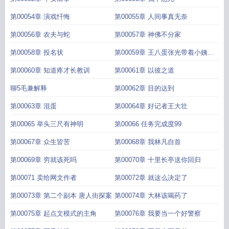
第00054章 演戏忏悔
第00055章 人间事真无奈
第00056章 农夫与蛇
第00057章 神佛不分家
第00058章 投名状
第00059章 王八蛋张光带着小姨子
跑路了
第00060章 知道疼才长教训
第00061章 以彼之道
聊5毛兼解释
第00062章 目的达到
第00063章 混蛋
第00064章 好记者王大壮
第00065 举头三尺有神明
第00066 任务完成度99
第00067章 众生皆苦
第00068章 我林凡自首
第00069章 穷就该死吗
第00070章 十里长亭送你回归
第00071 卖给网文作者
第00072章 就这么决定了
第00073章 第二个副本 唐人街探案
第00074章 大林该喝药了
第00075章 起点文模式的主角
第00076章 我要当一个好警察