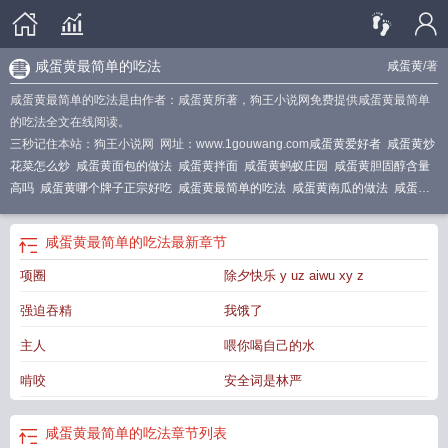
咸蛋黄最简单的吃法
咸蛋黄
/著
咸蛋黄最简单的吃法是由作者：咸蛋黄所著，狗王小说网免费提供咸蛋黄最简单
的吃法全文在线阅读。
三秒记住本站：狗王小说网 网址：www.1gouwang.com
咸蛋黄爱好者
咸蛋黄炒
花菜怎么炒
咸蛋黄面包的做法
咸蛋黄拌面
咸蛋黄蚂蚁庄园
咸蛋黄胆固醇含量
高吗
咸蛋黄哪个牌子正宗好吃
咸蛋黄最简单的吃法
咸蛋黄南瓜的做法
咸蛋黄
大虾的做法
咸蛋黄的制作
咸蛋黄炒玉米粒的做法
咸蛋黄土豆丝正宗做法
咸蛋
黄的做法 简单做法大全
咸蛋黄南瓜的家常做法
咸蛋黄的作品
咸蛋黄有哪些做
咸蛋黄最简单的吃法
最新章节
法
咸蛋黄南瓜的做法视频
咸蛋黄炒茄子做法
咸蛋黄炒苦瓜的做法
咸蛋黄哪里
项圈
除夕快乐 y uz aiwu xy z
有卖的
咸蛋黄漫画照片
咸蛋黄炒南瓜的做法
咸蛋黄
咸蛋蛋黄怎么做好吃
强迫吞精
我饿了
主人
喂你喝自己的水
啃咬
安全词是林严
咸蛋黄最简单的吃法
章节列表