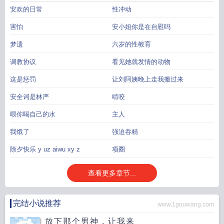
安欢的日常
性冲动
害怕
安小姐你是在自慰吗
梦遗
六岁的性教育
调教协议
看见她就发情的动物
这是惩罚
让刘阿姨晚上走我搬过来
安全词是林严
啃咬
喂你喝自己的水
主人
我饿了
强迫吞精
除夕快乐 y uz aiwu xy z
项圈
查看更多章节...
完结小说推荐
www.1gouwang.com
放下那个男神，让我来