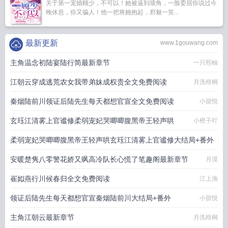
关于第一宠婚顾少，不可以！她被逼到墙角，一脸委屈你说过今
晚休息，你又骗人！他一把将她抱起，邪魅一笑...
最新更新
www.1gouwang.com
主角温念初陆宴陆行简最新章节
一只熙柚
江朝云穿成逃荒农女我带弟妹成权贵全文免费阅读
月洗梧桐
秦烟陆前川领证后陆先生每天都想官宣全文免费阅读
小甜悦
玄珏江清雾上官谧修柔弱宠妃哭唧唧腹黑帝王轻声哄
小橙子吖
柔弱宠妃哭唧唧腹黑帝王轻声哄玄珏江清雾上官谧修大结局+番外
安暖楚隽八零警花娇又飒高冷队长心慌了笔趣阁最新章节
小橙子吖
月漠
崔姒燕行川候春归全文免费阅读
江上渔
领证后陆先生每天都想官宣秦烟陆前川大结局+番外
小甜悦
主角江朝云最新章节
月洗梧桐