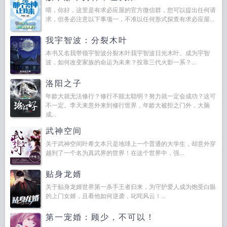
喂，你好，这里是有求必应屋的官方微信群，您可以提出任何请
求，但务必注意以下事项一，不准以任何形式探查有求必应屋...
我宇智波：分裂木叶
本书又名我带领宇智波分裂木叶我宇智波日光木叶。成为宇智
波，如何改变家族的命运为未来？投靠三代火影一系？...
洛阳之子
年龄大就无法修行？修行不能太聪明？努力就一定会成功？这可
不一定。李天来意外来到修行世界，年龄大被拒之门外，大脑
成...
武神空间
关于武神空间叶希文本只是地球上一个普通的大学生，却意外穿
越到了一个名为真武界的世界！在这个世界中，强...
贴身龙婿
关于贴身龙婿世界第一杀手王者归来，为守护爱人成为饱受白眼
的上门女婿，且看他如何逆袭，叱咤风云！...
第一宠婚：顾少，不可以！