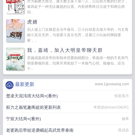
作为截教大师兄，通天教主座下第一人，日后西方教的扛把子，
秦风处于一种无比尴尬的位置。内有师尊终日沉迷于和两位师
伯...
虎婿
别人做上门女婿是去当牛做马，江小白却是去做大爷的，与丈母
娘斗其乐无穷，与老婆斗其乐无穷，且看江小白如何脚踩婆
家，...
我，嘉靖，加入大明皇帝聊天群
穿越成嘉靖皇帝的朱聪本想要励精图治，将嘉靖一朝的不良风气
彻底整顿到底，结果开局奖励了一本炼气心经。能修仙，还当
个...
最新更新
www.1gouwang.com
楚凌天混沌塔大结局+(番外)
惊蛰落月
权力之巅笔趣阁超前更新列表
争渡@qimiaoUGtUK1
宁宸大结局+(番外)
修果
老婆跑后带娃逆袭崛起高武世界泰南
西戌辰