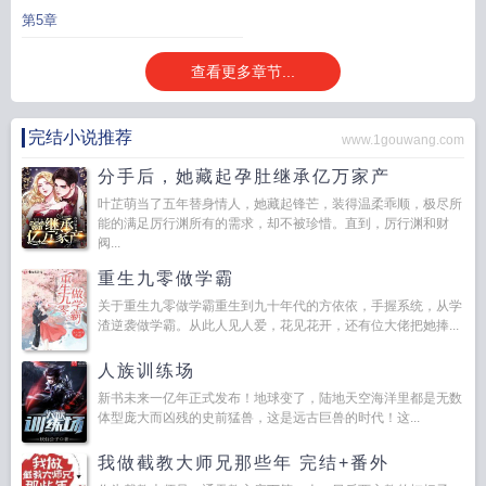
主苏颜的
楚若颜晏铮全文免费阅读章节
楚若颜晏铮短剧
楚若颜晏铮结局
楚若
第5章
颜晏铮最新章节更新
男主楚晏的
查看更多章节...
完结小说推荐
www.1gouwang.com
分手后，她藏起孕肚继承亿万家产
叶芷萌当了五年替身情人，她藏起锋芒，装得温柔乖顺，极尽所
能的满足厉行渊所有的需求，却不被珍惜。直到，厉行渊和财
阀...
重生九零做学霸
关于重生九零做学霸重生到九十年代的方依依，手握系统，从学
渣逆袭做学霸。从此人见人爱，花见花开，还有位大佬把她捧...
人族训练场
新书未来一亿年正式发布！地球变了，陆地天空海洋里都是无数
体型庞大而凶残的史前猛兽，这是远古巨兽的时代！这...
我做截教大师兄那些年 完结+番外