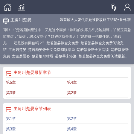
主角叫楚晏
嫁首辅大人复仇后她被反攻略了结局+番外
/著
“啊！！”楚若颜惊醒过来，又是这个噩梦！剧烈的头疼几乎把她撕碎，丫鬟玉露急
忙掌灯：“姑娘，您又发热了？奴婢这就去唤人！”楚若颜一把拽住她：“西边
儿……还是没有回信吗？”...
楚若颜晏铮全文免费
楚若颜晏铮全文免费阅读完
结
主角叫楚晏
楚若颜晏铮全文免费阅读结局
楚若颜晏铮全文阅读
楚若颜晏铮
免费
女主楚晏姿
楚若烟耶律辰
晏楚墨宋洛洛
楚若颜晏铮全文免费阅读最新章
节无弹窗
楚若颜晏铮全篇
楚若颜晏铮TXT
男主楚晏女主苏颜
楚若颜晏铮全文
笔趣阁
楚若颜晏铮全文免费阅读无弹窗
楚若颜晏铮短剧渡红妆
楚宴男主
楚若
主角叫楚晏
最新章节
颜晏铮大结局
楚若颜晏铮笔趣阁最新章节列表
楚若夏 颜景煜最新章节
女主叫
第5章
第4章
楚颜夕
楚若颜晏铮全文免费阅读最新章节
楚晏什么
楚若颜晏铮最新章节列
表
楚若颜晏铮大结局免费阅读
楚若颜晏铮名字
楚若颜晏铮嫁给首辅
楚若颜晏
第3章
第2章
铮最新章节
楚若颜晏铮全文免费阅读笔趣阁
楚若颜晏铮大结局了吗
楚若颜晏铮
在线阅读
楚若颜晏铮最新章节全文阅读
楚若颜晏铮短剧大结局
楚若颜晏铮全文
主角叫楚晏
章节列表
免费阅读
楚若颜晏铮全文免费观看
楚若颜晏铮嫁给首辅后我夜夜不安枕
主角叫
楚晏的
楚若颜晏铮 笔趣阁
楚若颜晏铮全文在线阅读
楚若颜晏铮短剧叫什么
楚
第1章
第2章
若颜 陆寒沉
楚若颜晏铮全文159章
楚若颜晏铮刚刚更新章节
楚若颜晏铮全
文
楚若颜晏铮免费阅读
楚若颜晏铮笔趣阁
楚若颜晏铮嫁给首辅的
男主楚晏女
第3章
第4章