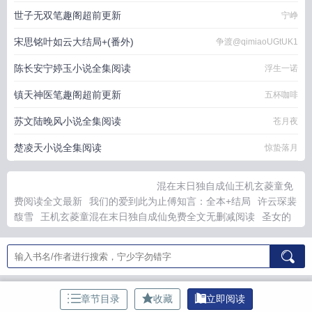
世子无双笔趣阁超前更新
宁峥
宋思铭叶如云大结局+(番外)
争渡@qimiaoUGtUK1
陈长安宁婷玉小说全集阅读
浮生一诺
镇天神医笔趣阁超前更新
五杯咖啡
苏文陆晚风小说全集阅读
苍月夜
楚凌天小说全集阅读
惊蛰落月
混在末日独自成仙王机玄菱童免
费阅读全文最新
我们的爱到此为止傅知言：全本+结局
许云琛裴
馥雪
王机玄菱童混在末日独自成仙免费全文无删减阅读
圣女的
报复:白洛霍行之后续
圣女的报复荃文+后续
王机玄菱童混在末
日独自成仙最新全文免费阅读无弹窗
傅知言虞书意
我们的爱到
此为止
傅知言虞书意：我们的爱到此为止全文+后续
虞书意傅知
言
许云琛 裴馥雪结局+番外
白洛霍行之
虞书意傅知言
白洛霍
行之苏妍言
混在末日独自成仙主角王机玄菱童
我们的爱到此为
章节目录
收藏
立即阅读
止傅知言
虞书意傅知言
苏研言霍行之
乖女的复仇计划：苏研言