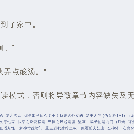
回到了家中。
啊。”
快弄点酸汤。”
阅读模式，否则将导致章节内容缺失及
始
梦之珈蓝
你是出马仙么？不！我是送外卖的
笼中之雀 (伪骨科1V1)
无
女穿七零
快穿之逆袭指南
三国之风起南疆
盗墓：戏子他是九门白月光
订
直播杀怪，女神带娃堵门
重生后我嫁给皇叔，颠覆前夫江山
左神体，右魔