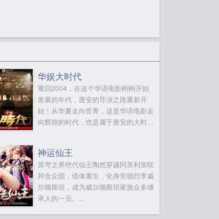
华娱大时代
重回2004，在这个华语电影刚刚开始
发展的年代，唐安的导演之路重新开
始！从华夏走向世界，这是华语电影走
向辉煌的时代，也是属于唐安的大时
代！...
神运仙王
原穹之界绝代仙王陶然穿越阿美利加联
邦合众国，借体重生，化身安德烈李威
尔顿斯坦，成为威尔顿斯坦家族众多继
承人的一员。...