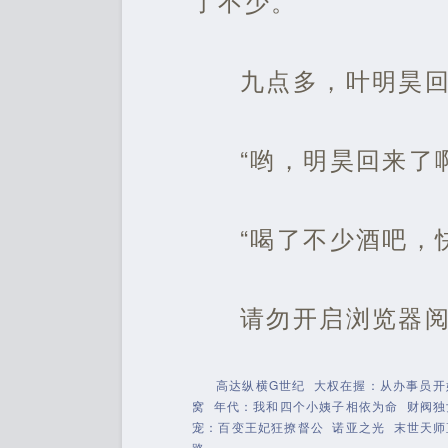
了不少。
九点多，叶明昊
“哟，明昊回来了
“喝了不少酒吧，
请勿开启浏览器
高达纵横G世纪
大权在握：从办事员开
窝
年代：我和四个小姨子相依为命
财阀独
宠：百变王妃狂撩督公
诺亚之光
末世天师
路