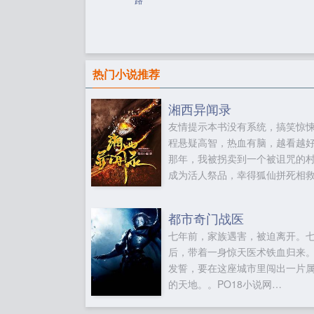
热门小说推荐
湘西异闻录
友情提示本书没有系统，搞笑惊
程悬疑高智，热血有脑，越看越
那年，我被拐卖到一个被诅咒的
成为活人祭品，幸得狐仙拼死相
自许下终身。为娶狐妻，我深入
谷，脚踏冥河涧，行走阴阳界，
都市奇门战医
蛊，深山赶尸，情动洞女，智斗
七年前，家族遇害，被迫离开。
手刃鬼王，名震地府。为了你，
后，带着一身惊天医术铁血归来
背叛天地各位书友要是觉得湘西
发誓，要在这座城市里闯出一片
还不错的话请不要忘记向您QQ群
的天地。。PO18小说网
博里的朋友推荐哦！...
（m18wenxswcom）提供都市