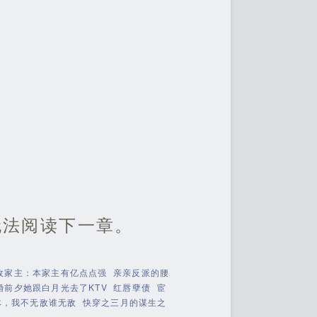
无法阅读下一章。
敌家主：本家主有亿点点强
亲亲反派的腰
婚前夕她跟白月光去了KTV
红唇孽债
宦
体，我不无敌谁无敌
快穿之三月的谋生之