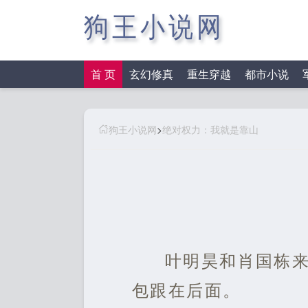
狗王小说网
首 页
玄幻修真
重生穿越
都市小说
狗王小说网
>
绝对权力：我就是靠山
叶明昊和肖国栋
包跟在后面。