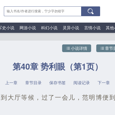
军史小说
网游小说
科幻小说
灵异小说
言情小说
其他
小说详情
章节
第40章 势利眼（第1页）
上一章
章节目录
保存书签
阅读记录
下一章
来到大厅等候，过了一会儿，范明博便