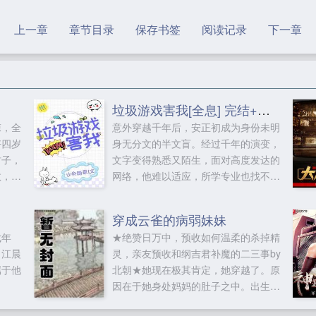
上一章
章节目录
保存书签
阅读记录
下一章
垃圾游戏害我[全息] 完结+番外
悚，全
意外穿越千年后，安正初成为身份未明
好四岁
身无分文的半文盲。经过千年的演变，
村子，
文字变得熟悉又陌生，面对高度发达的
救，暗
网络，他难以适应，所学专业也找不到
苗人
出路。为了维生，他只能去当个不需要
亲身养
学历和技能的职业网游玩家，谁曾想，
穿成云雀的病弱妹妹
城隍，
他所学所会，竟能通过这个游戏绽放光
七年
★绝赞日万中，预收如何温柔的杀掉精
我愿意
芒，并收获爱情和事业。这是一个穿越
。江晨
灵，亲友预收和纲吉君补魔的二三事by
异闻录
千年的故事。千年后的人类生活在宇宙
属于他
北朝★她现在极其肯定，她穿越了。原
和微
另一片星域，科技虽然进步，但文化传
因在于她身处妈妈的肚子之中。出生后
承的意识却日渐淡薄。为了让人们了解
奇门战
看到那个小小团子。云雀。总之，现在
历史和古代文化，星际推出新款游戏失