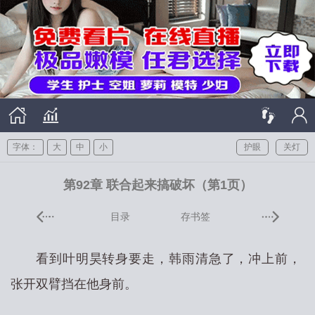
字体：
大
中
小
护眼
关灯
第92章 联合起来搞破坏（第1页）
目录
存书签
看到叶明昊转身要走，韩雨清急了，冲上前，
张开双臂挡在他身前。