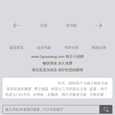
目录
存书签
返回首页
会员书架
书库分类
阅读记录
www.1gouwang.com 狗王小说网
畅快阅读 永久免费
请注意适当休息 保护好您的眼睛
年代：我和四个小姨子相依为命
亲亲反派的腰窝
梦之珈蓝
快穿之三月的谋生之路
盗墓：戏子
他是九门白月光
左神体，右魔体，我不无敌谁无敌
大权在握：
从办事员开始
红唇孽债
无敌家主：本家主有亿点点强
诺亚之
光
三国之风起南疆
高达纵横G世纪
笼中之雀 (伪骨科1V1)
重
生后我嫁给皇叔，颠覆前夫江山
末世天师直播杀怪，女神带娃堵