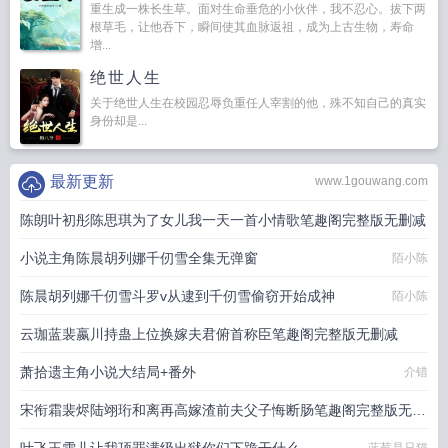
重生成一株长生草。面对生命垂危的小伙伴，我不忍心。拔下两
根草毛，让他吞下，瞬间使其血脉返祖，成为上古生物，寿命
增...
绝世人生
关于绝世人生在校园忍辱负重任人宰割的他，殊不知自己的真实
身份却是...
最新更新
www.1gouwang.com
陈朗叶初彤陈思琪为了女儿我一天一首小情歌笔趣阁完整版无删减
小说主角陈晨胡列娜千仞雪全集无弹窗
擦老实本分
陌小陈
陈晨胡列娜千仞雪斗罗v从逮到千仞雪偷窃开始成神
陌小陈
云珈蓝裴嬴川持蛊上位换嫁夫君俯首称臣笔趣阁完整版无删减
萧拾遗主角小说大结局+番外
六出祁山
介错
宋衔霜裴烬陆翊珩和离再高嫁渣前夫父子悔断肠笔趣阁完整版无删