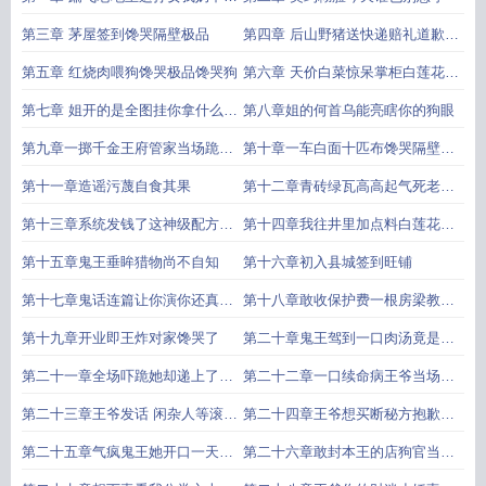
了
第三章 茅屋签到馋哭隔壁极品
第四章 后山野猪送快递赔礼道歉一
条龙
第五章 红烧肉喂狗馋哭极品馋哭狗
第六章 天价白菜惊呆掌柜白莲花堂
妹已上线
第七章 姐开的是全图挂你拿什么跟
第八章姐的何首乌能亮瞎你的狗眼
我斗
第九章一掷千金王府管家当场跪求
第十章一车白面十匹布馋哭隔壁陈
神药
老太
第十一章造谣污蔑自食其果
第十二章青砖绿瓦高高起气死老宅
不偿命
第十三章系统发钱了这神级配方是
第十四章我往井里加点料白莲花女
要馋哭整个王朝
主当场裂开
第十五章鬼王垂眸猎物尚不自知
第十六章初入县城签到旺铺
第十七章鬼话连篇让你演你还真敢
第十八章敢收保护费一根房梁教你
说啊
做人
第十九章开业即王炸对家馋哭了
第二十章鬼王驾到一口肉汤竟是救
命神药
第二十一章全场吓跪她却递上了菜
第二十二章一口续命病王爷当场坐
单
不住了
第二十三章王爷发话 闲杂人等滚远
第二十四章王爷想买断秘方抱歉我
点
的开价你听不懂
第二十五章气疯鬼王她开口一天一
第二十六章敢封本王的店狗官当场