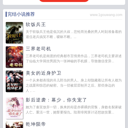
完结小说推荐
www.1gouwang.com
软饭兵王
关于软饭兵王他是低沉的大叔，悲怆而沧桑的男人时刻准备着的
退伍老兵搞笑不断，暧昧不断。...
三界老司机
三界老司机是南渡的经典都市言情类作品，三界老司机主要讲述
了仙临大学屌丝男因为一张神秘的手机膜，导致微信变异...
美女的近身护卫
一个从来都表现的吊儿郎当的男人。身上却隐藏着让所有人都为
之战栗和惊恐的秘密。当一切被层层刨开之后。那些身边的
人，...
影后逆袭：幕少，你失宠了
她为了秦宣放弃一切，换来的却是赤裸裸的背叛，身败名裂家破
人亡。重活一世，她誓要报仇。陷害绯闻算计还想故技重...
乾坤陨帝