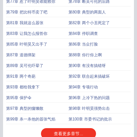
第77章 惹了叶明昊谁能救你
第78章 断吴可伦的后路
第79章 把比特币卖了吧
第80章 典型的两面人
第81章 我就这么嚣张
第82章 两个小丑死定了
第83章 让我怎么报答你
第84章 停职调查
第85章 叶明昊又出手了
第86章 当众打脸
第87章 道德绑架
第88章 你行你上啊
第89章 吴可伦吓晕了
第90章 有没有搞错呀
第91章 两个奇葩
第92章 联合起来搞破坏
第93章 都给我拿下
第94章 专项行动
第95章 保护伞
第96章 上冷下热的问题
第97章 典型的慵懒散
第98章 叶明昊强势出击
第99章 杀一杀他的嚣张气焰
第100章 市委书记的批示
查看更多章节...